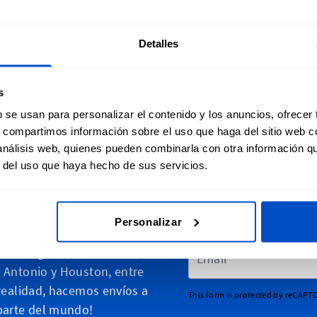
Detalles
s
b se usan para personalizar el contenido y los anuncios, ofrecer
s, compartimos información sobre el uso que haga del sitio web 
 análisis web, quienes pueden combinarla con otra información q
lice sus creaciones
Subscribirse a la
r del uso que haya hecho de sus servicios.
Label Shop realizamos
Suscríbase a nuestro bo
odos los estados y ciudades
con descuentos y mark
Personalizar
 Unidos, desde Texas hasta
Dirección de email
, Los Ángeles, Nueva York,
 Antonio y Houston, entre
 realidad, hacemos envíos a
This form is protected by reCAPT
parte del mundo!