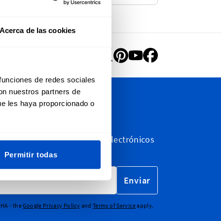
Acerca de las cookies
 funciones de redes sociales
con nuestros partners de
ue les haya proporcionado o
 newsletter
letín de noticias y correos electrónicos
eting.
Permitir todas
Enviar
CHA - the
Google Privacy Policy
and
Terms of Service
apply.