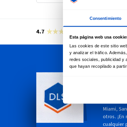
Consentimiento
4.7
32,734 opiniones
Esta página web usa cookie
Las cookies de este sitio we
y analizar el tráfico. Ademá
redes sociales, publicidad y
Persona
que hayan recopilado a parti
En Dutch 
envíos a t
de Estados
California
Miami, San
otros. ¡En
cualquier 