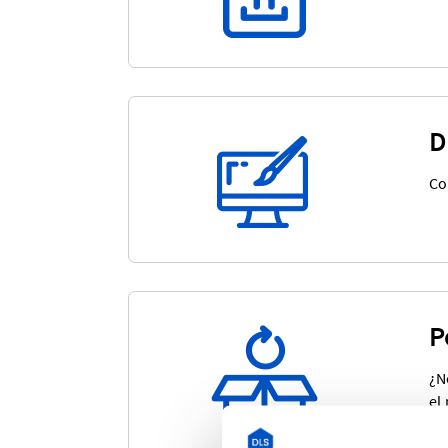
D
Co
P
¿N
el