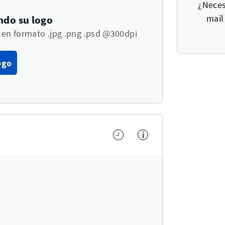
¿Neces
mail
ndo su logo
en formato .jpg .png .psd @300dpi
ogo
i