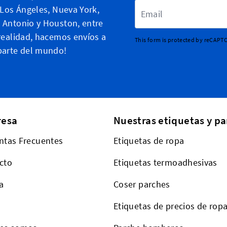
Dirección de email
, Los Ángeles, Nueva York,
 Antonio y Houston, entre
 realidad, hacemos envíos a
This form is protected by reCAPT
parte del mundo!
esa
Nuestras etiquetas y pa
ntas Frecuentes
Etiquetas de ropa
cto
Etiquetas termoadhesivas
a
Coser parches
Etiquetas de precios de rop