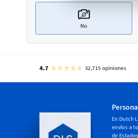
No
4.7
32,715 opiniones
Persona
En Dutch 
envíos a t
de Estados