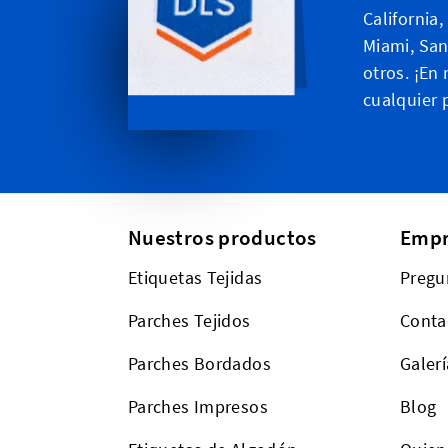
California
Miami, San
otros. ¡En
cualquier 
Nuestros productos
Empr
Etiquetas Tejidas
Pregu
Parches Tejidos
Conta
Parches Bordados
Galerí
Parches Impresos
Blog