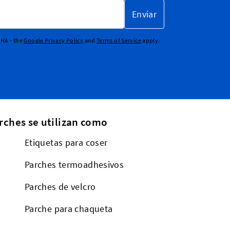
Enviar
CHA - the
Google Privacy Policy
and
Terms of Service
apply.
rches se utilizan como
Etiquetas para coser
Parches termoadhesivos
Parches de velcro
a
Parche para chaqueta