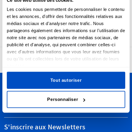
Assurez-vous que vos clients, amis ou famille aient toujours
Les cookies nous permettent de personnaliser le contenu
ce qu'il y a de mieux en donnant à vos articles une étiquette
et les annonces, d'offrir des fonctionnalités relatives aux
de taille claire. La taille de ces étiquettes est 1 x 4 cm / 0,39"
médias sociaux et d'analyser notre trafic. Nous
x 1,57"
partageons également des informations sur l'utilisation de
notre site avec nos partenaires de médias sociaux, de
publicité et d'analyse, qui peuvent combiner celles-ci
avec d'autres informations que vous leur avez fournies
4,7
ou qu'ils ont collectées lors de votre utilisation de leurs
24 961 avis
services.
Tout autoriser
Personnalisez vos créations
Personnaliser
Nous livrons partout en Suisse, de Lausanne à Zurich en
passant par Berne et dans le monde entier!
S'inscrire aux Newsletters