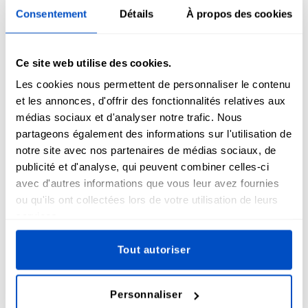
Étape 3 : Personnalisez votre Patch
Consentement
Détails
À propos des cookies
Personnalisez votre Patch en sélectionnant le style, la
finition des bords et la taille souhaités afin de créer des
Ce site web utilise des cookies.
Patches de police uniques et professionnels.
Les cookies nous permettent de personnaliser le contenu
et les annonces, d'offrir des fonctionnalités relatives aux
Nous nous occuperons du reste, en veillant à ce que vos
médias sociaux et d'analyser notre trafic. Nous
patchs de police personnalisés soient fabriqués selon les
normes les plus strictes. Que vous ayez besoin de patchs
partageons également des informations sur l'utilisation de
pour les forces de l'ordre ou de patchs de sécurité pour
notre site avec nos partenaires de médias sociaux, de
gilets, nous avons ce qu'il vous faut. Découvrez les options
publicité et d'analyse, qui peuvent combiner celles-ci
disponibles sur l'outil de commande de notre site web et
avec d'autres informations que vous leur avez fournies
donnez vie à vos idées de patchs de police.
ou qu'ils ont collectées lors de votre utilisation de leurs
services.
Tout autoriser
Personnaliser