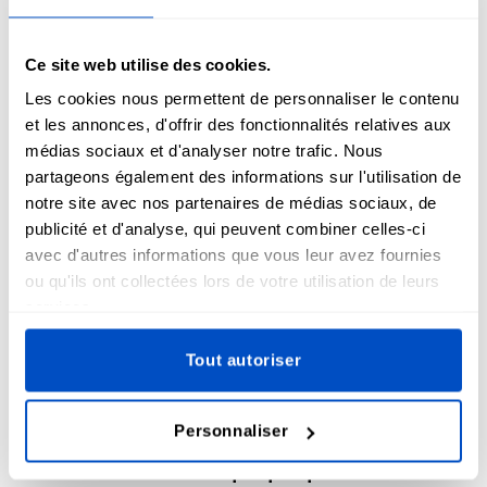
Foire aux questions sur les
Ce site web utilise des cookies.
Les cookies nous permettent de personnaliser le contenu
écussons de moral
et les annonces, d'offrir des fonctionnalités relatives aux
médias sociaux et d'analyser notre trafic. Nous
partageons également des informations sur l'utilisation de
Pouvez-vous créer des patchs personnalisés
notre site avec nos partenaires de médias sociaux, de
à partir de mon design ?
publicité et d'analyse, qui peuvent combiner celles-ci
avec d'autres informations que vous leur avez fournies
ou qu'ils ont collectées lors de votre utilisation de leurs
Nous pouvons transformer n'importe quel motif en patch,
services.
mais le résultat dépend du matériau choisi pour votre motif.
Tous les matériaux ne permettent pas d'obtenir les détails
Tout autoriser
et les couleurs que vous souhaitez pour votre motif,
contrairement à d'autres. Si vous ne savez pas quel
matériau choisir, n'hésitez pas à nous demander conseil !
Personnaliser
Comment créer mon propre patch