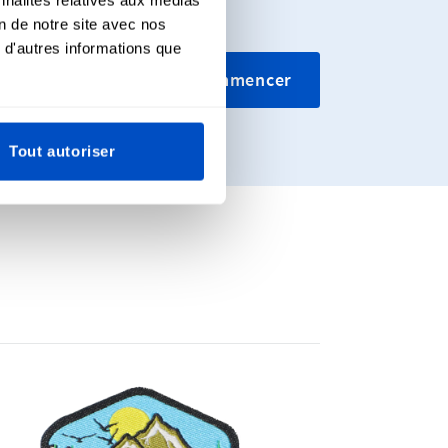
on de notre site avec nos
 d'autres informations que
ssons tissés
Commencer
iers.
Tout autoriser