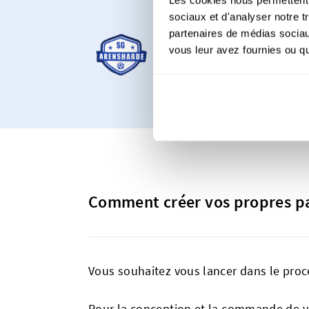
À partir de C
sociaux et d'analyser notre t
partenaires de médias sociaux
vous leur avez fournies ou qu'
Notre produit le plu
personnalisés, que v
Comment créer vos propres pa
Vous souhaitez vous lancer dans le proces
Pour la conception et la commande de v