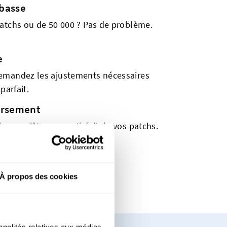
basse
atchs ou de 50 000 ? Pas de problème.
e
emandez les ajustements nécessaires
parfait.
ursement
vous n'êtes pas satisfait de vos patchs.
tif
À propos des cookies
nnalités relatives aux médias