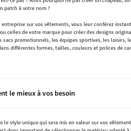
'est-ce pas ? Alors pourquoi ne pas créer un chapeau, un
un patch à votre nom ?
 entreprise sur vos vêtements, vous leur conférez insta
 ou celles de votre marque pour créer des designs origin
es sacs promotionnels, les équipes sportives, les loisirs, 
dans différentes formes, tailles, couleurs et polices de 
ent le mieux à vos besoin
e le style unique qui sera mis en valeur sur vos vêtemen
 est donc important de sélectionner le matériau adapté à