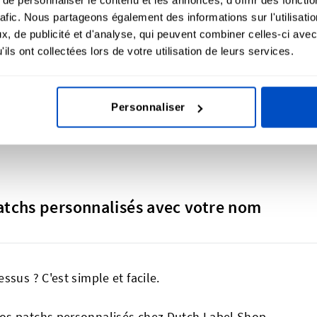
HF 29 pour 5 écussons tissés
rafic. Nous partageons également des informations sur l'utilisati
, de publicité et d'analyse, qui peuvent combiner celles-ci avec
ils ont collectées lors de votre utilisation de leurs services.
s populaire en tant que sticker ! Commencez avec des écu
ous ayez besoin de quelques dizaines ou de quelques mill
Personnaliser
tchs personnalisés avec votre nom
sus ? C'est simple et facile.
os patchs personnalisés chez Dutch Label Shop,