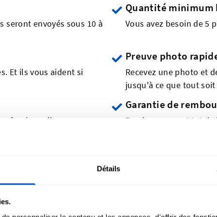
Quantité minimum 
s seront envoyés sous 10 à
Vous avez besoin de 5 p
Preuve photo rapid
. Et ils vous aident si
Recevez une photo et d
jusqu'à ce que tout soit 
Garantie de rembo
professionnelle
Remboursement total si 
s clients affichent leur Patch nomina
Détails
ies.
e personnaliser le contenu et les annonces, d'offrir des fonctio