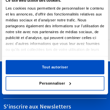
Ce site web utilise des cookies.
autres articles en tissu. Toutes nos étiquettes
thermocollantes pride sont fabriquées à l'aide de notre
Les cookies nous permettent de personnaliser le contenu
processus de tissage professionnel de haute qualité, vous
et les annonces, d'offrir des fonctionnalités relatives aux
donnant de belles étiquettes conçues pour durer. La taille
médias sociaux et d'analyser notre trafic. Nous
de ces étiquettes est 45 x 30 mm / 1,77" x 1,18"
partageons également des informations sur l'utilisation de
notre site avec nos partenaires de médias sociaux, de
publicité et d'analyse, qui peuvent combiner celles-ci
avec d'autres informations que vous leur avez fournies
ou qu'ils ont collectées lors de votre utilisation de leurs
4,7
24 969 avis
services.
Tout autoriser
Personnalisez vos créations
Personnaliser
Nous livrons partout en Suisse, de Lausanne à Zurich en
passant par Berne et dans le monde entier!
S'inscrire aux Newsletters