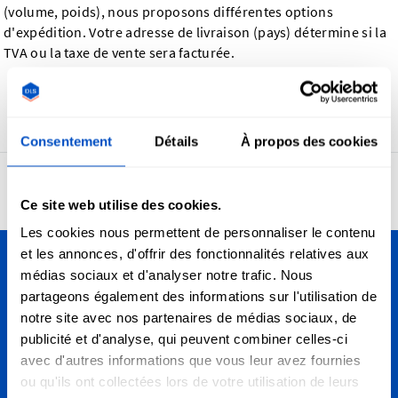
(volume, poids), nous proposons différentes options
d'expédition. Votre adresse de livraison (pays) détermine si la
TVA ou la taxe de vente sera facturée.
Précédent
Consentement
Détails
À propos des cookies
4,7
24 950 avis
Ce site web utilise des cookies.
Les cookies nous permettent de personnaliser le contenu
et les annonces, d'offrir des fonctionnalités relatives aux
médias sociaux et d'analyser notre trafic. Nous
Personnalisez vos créations
partageons également des informations sur l'utilisation de
Nous livrons partout en Suisse, de Lausanne à Zurich en
notre site avec nos partenaires de médias sociaux, de
passant par Berne et dans le monde entier!
publicité et d'analyse, qui peuvent combiner celles-ci
avec d'autres informations que vous leur avez fournies
ou qu'ils ont collectées lors de votre utilisation de leurs
S'inscrire aux Newsletters