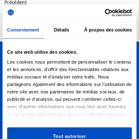
Précédent
4,7
24 955 avis
Consentement
Détails
À propos des cookies
Ce site web utilise des cookies.
Personnalisez vos créations
Les cookies nous permettent de personnaliser le contenu
et les annonces, d'offrir des fonctionnalités relatives aux
Nous livrons partout en Suisse, de Lausanne à Zurich en
médias sociaux et d'analyser notre trafic. Nous
passant par Berne et dans le monde entier!
partageons également des informations sur l'utilisation de
notre site avec nos partenaires de médias sociaux, de
S'inscrire aux Newsletters
publicité et d'analyse, qui peuvent combiner celles-ci
avec d'autres informations que vous leur avez fournies
Abonnez-vous à notre newsletter et nos emails de
ou qu'ils ont collectées lors de votre utilisation de leurs
réduction et marketing.
services.
Adresse email
Soumettre
Tout autoriser