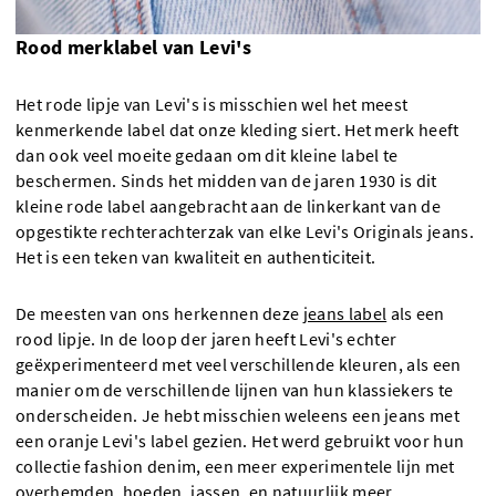
Rood merklabel van Levi's
Het rode lipje van Levi's is misschien wel het meest
kenmerkende label dat onze kleding siert. Het merk heeft
dan ook veel moeite gedaan om dit kleine label te
beschermen. Sinds het midden van de jaren 1930 is dit
kleine rode label aangebracht aan de linkerkant van de
opgestikte rechterachterzak van elke Levi's Originals jeans.
Het is een teken van kwaliteit en authenticiteit.
De meesten van ons herkennen deze
jeans label
als een
rood lipje. In de loop der jaren heeft Levi's echter
geëxperimenteerd met veel verschillende kleuren, als een
manier om de verschillende lijnen van hun klassiekers te
onderscheiden. Je hebt misschien weleens een jeans met
een oranje Levi's label gezien. Het werd gebruikt voor hun
collectie fashion denim, een meer experimentele lijn met
overhemden, hoeden, jassen, en natuurlijk meer