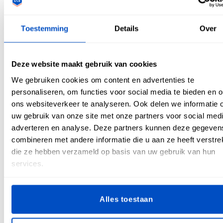
Sinds het begin zijn er vele versies van het ontwerp op de
bruine patch geweest, maar slechts één onderscheidt zich
Toestemming
Details
Over
van de rest. De allereerste Levi's lederen patch had een
geschreven verklaring als bewijs van de duurzaamheid en
kwaliteit van Levi's. In 1886 werd die patch echter
Deze website maakt gebruik van cookies
vervangen door één die meer herkenbaar was voor
iedereen. De patch wordt vandaag nog steeds het meeste
We gebruiken cookies om content en advertenties te
gebruikt. Het is een illustratie van twee paarden die de
personaliseren, om functies voor social media te bieden en 
sterkte van een jeans testen. In de loop der jaren zijn deze
ons websiteverkeer te analyseren. Ook delen we informatie 
patches aangepast door merken en kunstenaars zoals Lego,
uw gebruik van onze site met onze partners voor social medi
Hello Kitty, Mui Mui, en anderen waarmee Levi's heeft
adverteren en analyse. Deze partners kunnen deze gegeven
samengewerkt. Elk merk gaf zijn eigen persoonlijk tintje aan
combineren met andere informatie die u aan ze heeft verstrek
het label, maar toch met behoud van de essentie.
die ze hebben verzameld op basis van uw gebruik van hun
services.
Alles toestaan