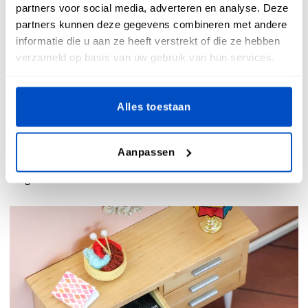
partners voor social media, adverteren en analyse. Deze
touch toe met naamlabels
partners kunnen deze gegevens combineren met andere
informatie die u aan ze heeft verstrekt of die ze hebben
verzameld op basis van uw gebruik van hun services.
Wanneer je nadenkt over de afwerking van je shirt mag een
Alles toestaan
naamlabel niet ontbreken. Onze
maatlabels
zijn
verkrijgbaar in verschillende varianten, of je nu op zoek
bent naar maatlabels met nummers of letters. Wanneer je
Aanpassen
shirt klaar is of wanneer je een beschadigd shirt herstelt,
mag een maatlabel niet ontbreken.