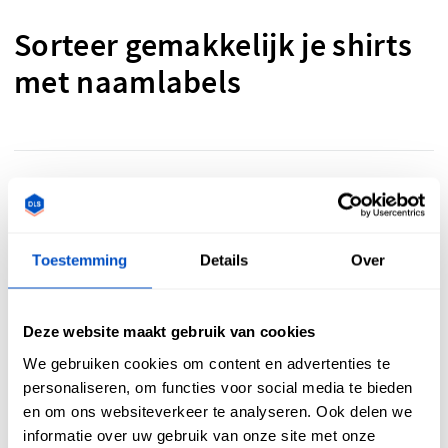
Sorteer gemakkelijk je shirts
met naamlabels
Wil je wat orde in de chaos scheppen en ben je op zoek naar
eigen naamlabels voor je creaties? Wij hebben de
oplossing. Personaliseer je shirts eenvoudig en mooi met
Toestemming
Details
Over
gepersonaliseerde naamlabels. Ze helpen je om je wasgoed
te sorteren, je kast georganiseerd te houden en om
iedereen het juiste kledingstuk te laten dragen.
Deze website maakt gebruik van cookies
We gebruiken cookies om content en advertenties te
personaliseren, om functies voor social media te bieden
en om ons websiteverkeer te analyseren. Ook delen we
Voeg de perfecte finishing
informatie over uw gebruik van onze site met onze