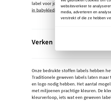
label voor jou de juiste keuze. Bedrukte
websiteverkeer te analyseren
in babykleding
of andere kleding tot
mad
media, adverteren en analys
verstrekt of die ze hebben v
Verken het kleurenspectr
Onze bedrukte stoffen labels hebben het
Traditionele geweven labels laten maar t
en logo nodig hebben. Het aantal mogelij
met miljoenen prachtige kleuren. De kle
kleurverloop, iets wat een geweven label