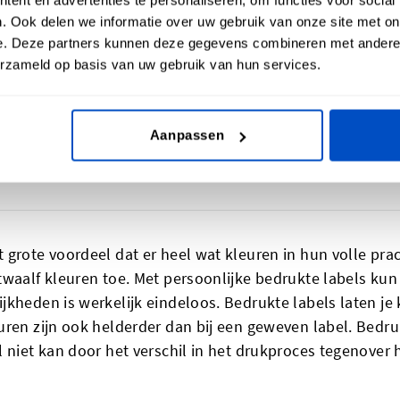
 labels zijn toepasbaar op dezelfde manier dat geweven l
. Ook delen we informatie over uw gebruik van onze site met on
e in labels
.
e. Deze partners kunnen deze gegevens combineren met andere i
erzameld op basis van uw gebruik van hun services.
Aanpassen
um met persoonlijke bedrukte kledi
 grote voordeel dat er heel wat kleuren in hun volle pr
waalf kleuren toe. Met persoonlijke bedrukte labels kun 
kheden is werkelijk eindeloos. Bedrukte labels laten je 
uren zijn ook helderder dan bij een geweven label. Bedr
 niet kan door het verschil in het drukproces tegenover 