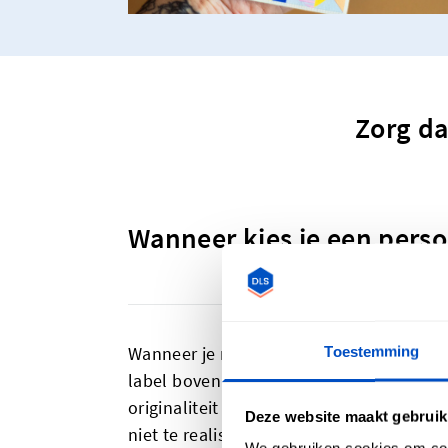
Zorg da
Wanneer kies je een perso
Wanneer je nadenkt over hoe je je creati
Toestemming
label boven een
geweven label
zou kieze
originaliteit en het karakter van je lab
Deze website maakt gebruik
niet te realiseren zijn, tot en met grote 
We gebruiken cookies om cont