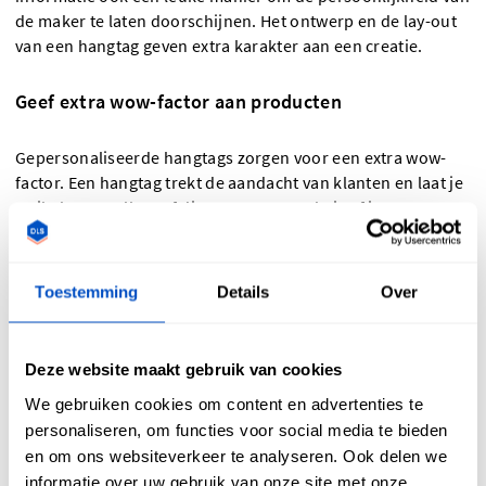
de maker te laten doorschijnen. Het ontwerp en de lay-out
van een hangtag geven extra karakter aan een creatie.
Geef extra wow-factor aan producten
Gepersonaliseerde hangtags zorgen voor een extra wow-
factor. Een hangtag trekt de aandacht van klanten en laat je
artikelen opvallen, of dit nu op een markt is of in een
boetiekje in een winkelcentrum. Ze kunnen zelfs als
meubellabel
worden gebruikt of als een persoonlijk kaartje
aan een cadeau worden toegevoegd. Hangtags zijn ook leuk
Toestemming
Details
Over
als bedrukte labels voor opslagbakken, dankzij de
hoogwaarde kwaliteit van het karton en de printkwaliteit.
Deze website maakt gebruik van cookies
Naast gepersonaliseerde hangtags verkopen we hier bij
We gebruiken cookies om content en advertenties te
Dutch Label Shop ook gepersonaliseerde stoffen labels,
personaliseren, om functies voor social media te bieden
maatlabels
,
T-shirtlabels
,
quiltlabels
, waslabels en
en om ons websiteverkeer te analyseren. Ook delen we
strijklabels
.
informatie over uw gebruik van onze site met onze