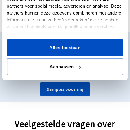
partners voor social media, adverteren en analyse. Deze
partners kunnen deze gegevens combineren met andere
informatie die u aan ze heeft verstrekt of die ze hebben
verzameld op basis van uw gebruik van hun services.
Wil je enkele samples zien?
Alles toestaan
Wil je enkele samples zien en voelen vooraleer je beslist wat
je gaat kopen? Geen probleem. We sturen onze pakketten
Aanpassen
met samples graag naar je op!
Samples voor mij
Veelgestelde vragen over