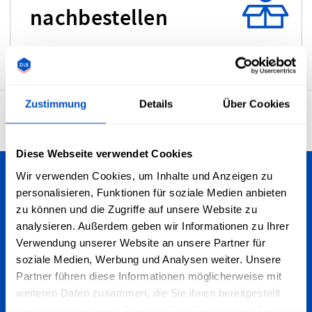
nachbestellen
Zustimmung
Details
Über Cookies
4,7
29.929 Bewertungen
Diese Webseite verwendet Cookies
Wir verwenden Cookies, um Inhalte und Anzeigen zu
Personalisiere deine Kreationen
personalisieren, Funktionen für soziale Medien anbieten
zu können und die Zugriffe auf unsere Website zu
Wir versenden nach ganz Deutschland - egal, ob du in
analysieren. Außerdem geben wir Informationen zu Ihrer
Berlin, Köln, Frankfurt, München oder anderswo wohnst.
Verwendung unserer Website an unsere Partner für
Wir versenden zudem weltweit!
soziale Medien, Werbung und Analysen weiter. Unsere
Partner führen diese Informationen möglicherweise mit
Für den Newsletter anmelden
weiteren Daten zusammen, die Sie ihnen bereitgestellt
haben oder die sie im Rahmen Ihrer Nutzung der Dienste