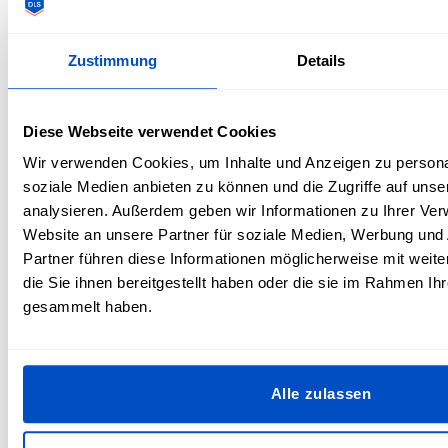
Zustimmung
Details
Schlafmasken aus Seide & Bademäntel im
Set
Diese Webseite verwendet Cookies
Ein zusammenpassendes Schlafset ist der ultimative Luxus
Wir verwenden Cookies, um Inhalte und Anzeigen zu personal
und ein sehr geschätztes Geschenk für faule
soziale Medien anbieten zu können und die Zugriffe auf uns
Wochenendtage. Bademäntel im Kimono-Stil können in
analysieren. Außerdem geben wir Informationen zu Ihrer Ve
verschiedenen Größen hergestellt werden und sind beim
Website an unsere Partner für soziale Medien, Werbung und
Tragen so schmeichelnd, dass du die Konfektionsgröße der
Partner führen diese Informationen möglicherweise mit wei
Beschenkten leicht einschätzen kannst, ohne die
die Sie ihnen bereitgestellt haben oder die sie im Rahmen Ih
Geschenkidee durch Fragen nach der Größe verraten zu
gesammelt haben.
müssen. Kombiniere jeden Bademantel mit einer
passenden Seidenschlafmaske für ein opulentes
Geschenkset.
Alle zulassen
Zusammenpassende Kulturreisetaschen