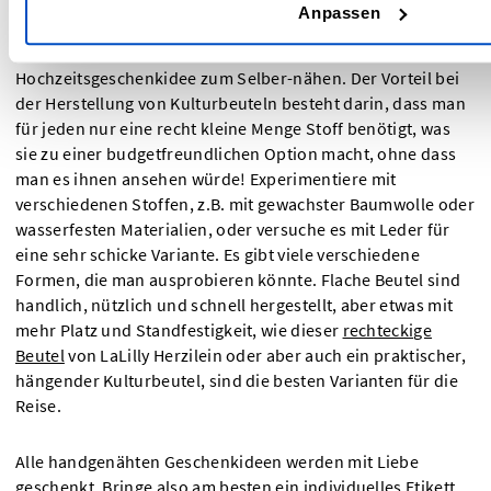
Anpassen
Wenn "dein" Hochzeitspaar aus absoluten Jetsettern
besteht, sind Kulturbeutel eine wunderbare
Hochzeitsgeschenkidee zum Selber-nähen. Der Vorteil bei
der Herstellung von Kulturbeuteln besteht darin, dass man
für jeden nur eine recht kleine Menge Stoff benötigt, was
sie zu einer budgetfreundlichen Option macht, ohne dass
man es ihnen ansehen würde! Experimentiere mit
verschiedenen Stoffen, z.B. mit gewachster Baumwolle oder
wasserfesten Materialien, oder versuche es mit Leder für
eine sehr schicke Variante. Es gibt viele verschiedene
Formen, die man ausprobieren könnte. Flache Beutel sind
handlich, nützlich und schnell hergestellt, aber etwas mit
mehr Platz und Standfestigkeit, wie dieser
rechteckige
Beutel
von LaLilly Herzilein oder aber auch ein praktischer,
hängender Kulturbeutel, sind die besten Varianten für die
Reise.
Alle handgenähten Geschenkideen werden mit Liebe
geschenkt. Bringe also am besten ein individuelles Etikett