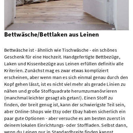
Bettwäsche/Bettlaken aus Leinen
Bettwäsche ist - ähnlich wie Tischwäsche - ein schönes
Geschenk für eine Hochzeit. Handgefertigte Bettbezüge,
Laken und Kissenbezüge aus Leinen erfüllen definitiv alle
Kriterien. Zunächst mag es zwar etwas kompliziert
erscheinen, aber wenn man es sich einmal genau durch den
Kopf gehen lässt, ist es nicht viel mehr als gerade Linien zu
nähen und große Stoffquadrate herumzumanövrieren
(manchmal leichter gesagt als getan!). Einen Stoff zu
finden, der breit genug ist, kann der schwierigste Teil sein,
aber Online-Shops wie Etsy oder Ebay haben sicherlich ein
paar gute Optionen - aber versuche es am besten zuerst in
deinem lokalen Einrichtungs- oder Stoffladen. Selbst dann,
wenn du Leinen nur in Standardbreite finden kannst,