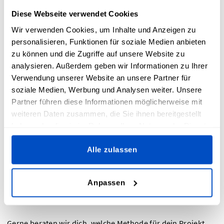
Lösung
Diese Webseite verwendet Cookies
Wir verwenden Cookies, um Inhalte und Anzeigen zu
personalisieren, Funktionen für soziale Medien anbieten
zu können und die Zugriffe auf unsere Website zu
Jedes Karnevalskostüm ist anders, deshalb bieten wir
analysieren. Außerdem geben wir Informationen zu Ihrer
unterschiedliche Befestigungsarten an, angepasst an
Verwendung unserer Website an unsere Partner für
Material und Einsatz:
soziale Medien, Werbung und Analysen weiter. Unsere
Partner führen diese Informationen möglicherweise mit
Aufnähen: klassisch und besonders haltbar, empfohlen
weiteren Daten zusammen, die Sie ihnen bereitgestellt
für Satinstoffe und schwere Textilien
haben oder die sie im Rahmen Ihrer Nutzung der Dienste
Aufbügeln: einfach mit dem Bügeleisen fixieren, ideal
gesammelt haben.
für schnelle Anwendungen
Alle zulassen
Selbstklebend: rückstandslos wieder entfernbar,
perfekt für temporäre Applikationen oder feste
Oberflächen
Anpassen
Klettverschluss: wiederverwendbar, optimal für
wechselnde Kostümteile und Zunftaccessoires
Gerne beraten wir dich, welche Methode für dein Projekt