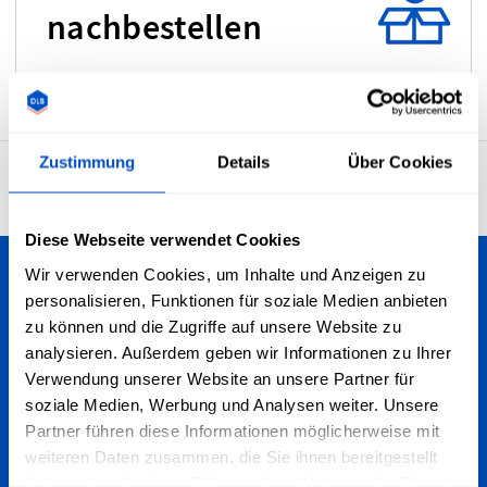
nachbestellen
Zustimmung
Details
Über Cookies
4,7
29.929 Bewertungen
Diese Webseite verwendet Cookies
Wir verwenden Cookies, um Inhalte und Anzeigen zu
Personalisiere deine Kreationen
personalisieren, Funktionen für soziale Medien anbieten
zu können und die Zugriffe auf unsere Website zu
Wir versenden nach ganz Deutschland - egal, ob du in
analysieren. Außerdem geben wir Informationen zu Ihrer
Berlin, Köln, Frankfurt, München oder anderswo wohnst.
Verwendung unserer Website an unsere Partner für
Wir versenden zudem weltweit!
soziale Medien, Werbung und Analysen weiter. Unsere
Partner führen diese Informationen möglicherweise mit
Für den Newsletter anmelden
weiteren Daten zusammen, die Sie ihnen bereitgestellt
haben oder die sie im Rahmen Ihrer Nutzung der Dienste