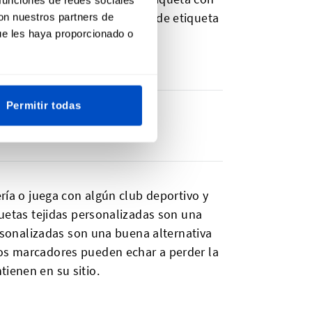
edes subir tu propio diseño de etiqueta
con nuestros partners de
ue les haya proporcionado o
ombre desde cero.
Permitir todas
ería o juega con algún club deportivo y
quetas tejidas personalizadas son una
ersonalizadas son una buena alternativa
los marcadores pueden echar a perder la
ienen en su sitio.