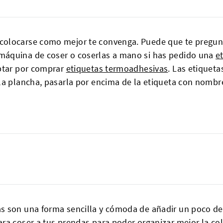
colocarse como mejor te convenga. Puede que te pregun
máquina de coser o coserlas a mano si has pedido una
e
optar por comprar
etiquetas termoadhesivas
. Las etiquet
 la plancha, pasarla por encima de la etiqueta con nomb
 son una forma sencilla y cómoda de añadir un poco de o
ra coser a tus prendas para poder organizar mejor la col