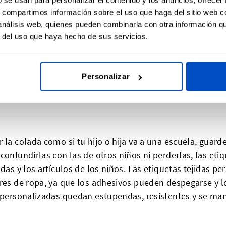
onde la pongas. Con nuestras herramientas intuitivas, pu
s, compartimos información sobre el uso que haga del sitio web 
 análisis web, quienes pueden combinarla con otra información q
amienta de diseño en línea
para crear tu etiqueta con n
r del uso que haya hecho de sus servicios.
Personalizar
s
 la colada como si tu hijo o hija va a una escuela, guard
confundirlas con las de otros niños ni perderlas, las eti
ndas y los artículos de los niños. Las etiquetas tejidas p
ores de ropa, ya que los adhesivos pueden despegarse y 
 personalizadas quedan estupendas, resistentes y se mant