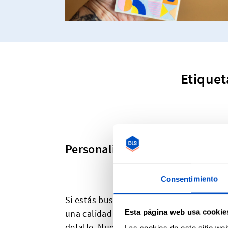
Etiquet
Personalizar nunca había sido 
Consentimiento
Si estás buscando una forma sencilla de 
Esta página web usa cookie
una calidad increíble, fabricadas en hil
detalle. Nuestras herramientas de creac
Las cookies de este sitio we