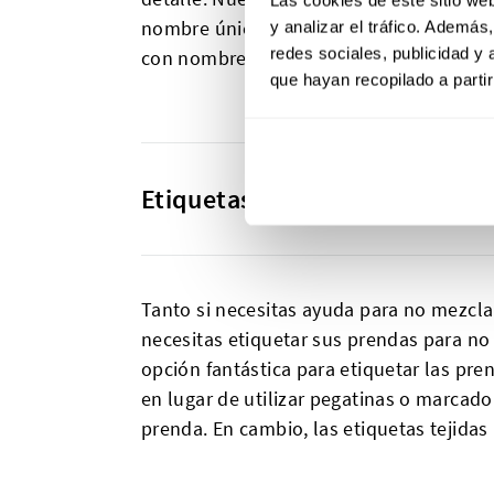
nombre única que resaltará, la pongas d
y analizar el tráfico. Ademá
redes sociales, publicidad y
con nombre; o puedes usar nuestra
herr
que hayan recopilado a parti
Etiquetas perfectas para niño
Tanto si necesitas ayuda para no mezclar
necesitas etiquetar sus prendas para no 
opción fantástica para etiquetar las pre
en lugar de utilizar pegatinas o marcad
prenda. En cambio, las etiquetas tejidas