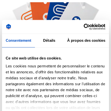
Consentement
Détails
À propos des cookies
Étiquettes volantes
Ce site web utilise des cookies.
Les cookies nous permettent de personnaliser le contenu
Un must pour tout point de vente. Que vous vendiez des
et les annonces, d'offrir des fonctionnalités relatives aux
articles sur un stand de marché ou dans une boutique de
médias sociaux et d'analyser notre trafic. Nous
luxe, une
étiquette volante
est le premier endroit où vos
partageons également des informations sur l'utilisation de
clients vont trouver des informations telles que le prix, la
notre site avec nos partenaires de médias sociaux, de
taille et la marque. Notre pack d'échantillons contient deux
publicité et d'analyse, qui peuvent combiner celles-ci
étiquettes volantes personnalisables pour correspondre à
avec d'autres informations que vous leur avez fournies
n'importe quel modèle.
ou qu'ils ont collectées lors de votre utilisation de leurs