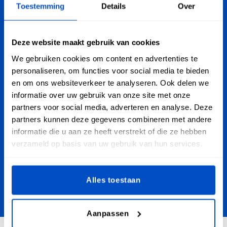
Personaliseer je creaties
Toestemming
Details
Over
Dutch Label Shop bezorgt je bestelling in heel Nederland,
van Maastricht tot Groningen, van Amsterdam tot Enschede.
Deze website maakt gebruik van cookies
Oh ja, we verzenden ook wereldwijd!
We gebruiken cookies om content en advertenties te
personaliseren, om functies voor social media te bieden
Aanmelden voor Nieuwsbrief
en om ons websiteverkeer te analyseren. Ook delen we
informatie over uw gebruik van onze site met onze
Meld je aan voor onze nieuwsbrief, marketing- en
partners voor social media, adverteren en analyse. Deze
kortingsmails.
partners kunnen deze gegevens combineren met andere
E-mailadres
informatie die u aan ze heeft verstrekt of die ze hebben
Verstuur
verzameld op basis van uw gebruik van hun services.
This form is protected by reCAPTCHA - the
Google Privacy Policy
and
Terms of
Service
apply.
Alles toestaan
Aanpassen