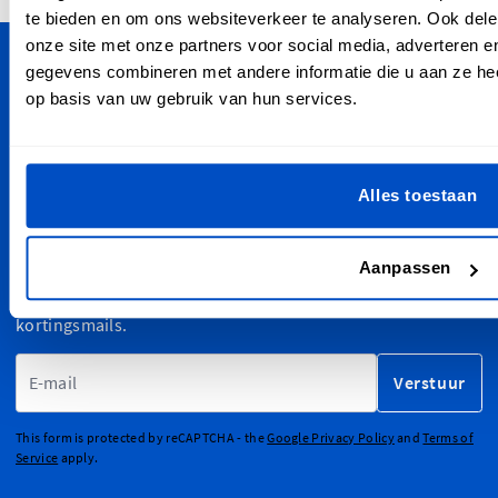
te bieden en om ons websiteverkeer te analyseren. Ook dele
onze site met onze partners voor social media, adverteren 
gegevens combineren met andere informatie die u aan ze hee
Personaliseer je creaties
op basis van uw gebruik van hun services.
Dutch Label Shop bezorgt je bestelling in heel Nederland,
van Maastricht tot Groningen, van Amsterdam tot Enschede.
Oh ja, we verzenden ook wereldwijd!
Alles toestaan
Aanmelden voor Nieuwsbrief
Aanpassen
Meld je aan voor onze nieuwsbrief, marketing- en
kortingsmails.
E-mailadres
Verstuur
This form is protected by reCAPTCHA - the
Google Privacy Policy
and
Terms of
Service
apply.