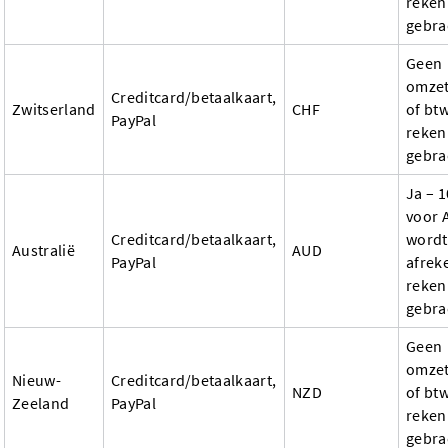
reken
gebra
Geen
omzet
Creditcard/betaalkaart,
Zwitserland
CHF
of btw
PayPal
reken
gebra
Ja – 
voor 
Creditcard/betaalkaart,
wordt 
Australië
AUD
PayPal
afrek
reken
gebra
Geen
omzet
Nieuw-
Creditcard/betaalkaart,
NZD
of btw
Zeeland
PayPal
reken
gebra