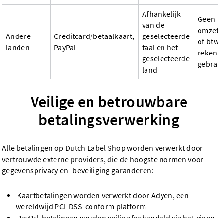
Afhankelijk
Geen
van de
omzet
Andere
Creditcard/betaalkaart,
geselecteerde
of btw
landen
PayPal
taal en het
reken
geselecteerde
gebra
land
Veilige en betrouwbare
betalingsverwerking
Alle betalingen op Dutch Label Shop worden verwerkt door
vertrouwde externe providers, die de hoogste normen voor
gegevensprivacy en -beveiliging garanderen:
Kaartbetalingen worden verwerkt door Adyen, een
wereldwijd PCI-DSS-conform platform
PayPal-betalingen worden veilig afgehandeld via het eigen