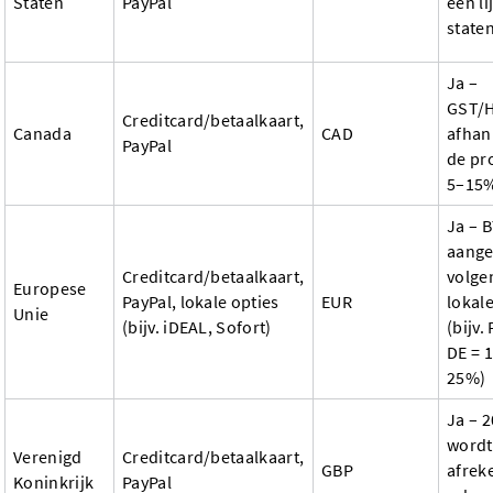
Staten
PayPal
een li
state
Ja –
GST/
Creditcard/betaalkaart,
Canada
CAD
afhan
PayPal
de pr
5–15
Ja – 
aang
Creditcard/betaalkaart,
volge
Europese
PayPal, lokale opties
EUR
lokale
Unie
(bijv. iDEAL, Sofort)
(bijv.
DE = 
25%)
Ja – 
wordt 
Verenigd
Creditcard/betaalkaart,
GBP
afrek
Koninkrijk
PayPal