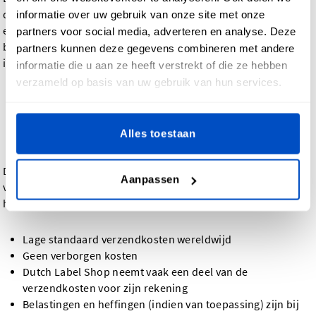
de exacte geschatte levertijden voor uw adres. Met
informatie over uw gebruik van onze site met onze
expresverzending kunt u een paar dagen op de levertijd
partners voor social media, adverteren en analyse. Deze
besparen, terwijl standaardverzending de voordeligste optie
partners kunnen deze gegevens combineren met andere
is.
informatie die u aan ze heeft verstrekt of die ze hebben
verzameld op basis van uw gebruik van hun services.
Verzendkosten: betaalbaar
en transparant
Alles toestaan
De verzendkosten worden berekend op basis van uw
Aanpassen
verzendbestemming en de gekozen leveringsmethode. Zo
houden we de kosten laag:
Lage standaard verzendkosten wereldwijd
Geen verborgen kosten
Dutch Label Shop neemt vaak een deel van de
verzendkosten voor zijn rekening
Belastingen en heffingen (indien van toepassing) zijn bij