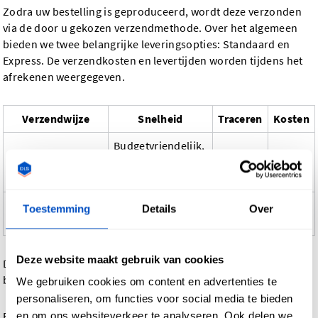
Zodra uw bestelling is geproduceerd, wordt deze verzonden
via de door u gekozen verzendmethode. Over het algemeen
bieden we twee belangrijke leveringsopties: Standaard en
Express. De verzendkosten en levertijden worden tijdens het
afrekenen weergegeven.
Verzendwijze
Snelheid
Traceren
Kosten
Budgetvriendelijk,
Standaard
langzamere
Ja
Laag
verzending
levering
Extra
Toestemming
Details
Over
Expressverzending
Snellere levering
Ja
kosten
Deze website maakt gebruik van cookies
De trackinggegevens worden per e-mail verstrekt zodra uw
bestelling is verzonden.
We gebruiken cookies om content en advertenties te
personaliseren, om functies voor social media te bieden
en om ons websiteverkeer te analyseren. Ook delen we
Bij het afrekenen ziet u alle beschikbare verzendmethoden en