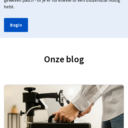
geweven patch - of je er nu enkele of een duizendtal nodig
hebt.
Begin
Onze blog