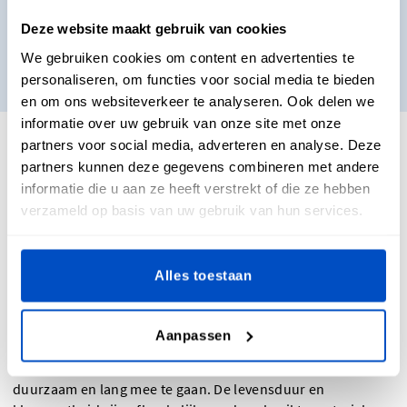
met samples graag naar je op!
Deze website maakt gebruik van cookies
We gebruiken cookies om content en advertenties te
Samples voor mij
personaliseren, om functies voor social media te bieden
en om ons websiteverkeer te analyseren. Ook delen we
informatie over uw gebruik van onze site met onze
partners voor social media, adverteren en analyse. Deze
partners kunnen deze gegevens combineren met andere
Veelgestelde vragen over
informatie die u aan ze heeft verstrekt of die ze hebben
onze gepersonaliseerde
verzameld op basis van uw gebruik van hun services.
naampatches
Alles toestaan
Vervagen gepersonaliseerde naampatches?
Aanpassen
Gepersonaliseerde naampatches zijn ontworpen om
duurzaam en lang mee te gaan. De levensduur en