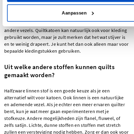
Quiltkatoen is een effen geweven stof die altijd van 100%
katoen gemaakt is en ongeveer 140gsm/4 oz per yard weegt.
Aanpassen
Katoen voor kleding kan daarentegen van alle weefsels en
gewichten zijn, en wordt eventueel gecombineerd met
andere vezels. Quiltkatoen kan natuurlijk ook voor kleding
gebruikt worden, maar je zult merken dat het wat stijver is
en te weinig drapeert. Je kunt het dan ook alleen maar voor
bepaalde kledingstukken gebruiken.
Uit welke andere stoffen kunnen quilts
gemaakt worden?
Halfzware linnen stof is een goede keuze als je een
alternatief wilt voor katoen. Ook linnen is een natuurlijke
en ademende vezel. Als je echter een meer ervaren quilter
bent, kun je wat meer gaan experimenteren met je
stofkeuze. Andere mogelijkheden zijn flanel, fluweel, of
zelfs satijn. Lichte, dunne stoffen en stoffen met stretch
zullen een versteviging nodig hebben. Zorg er dan ook voor