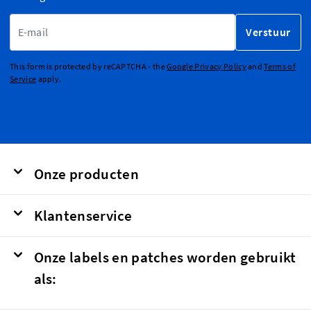
E-mailadres
Verstuur
This form is protected by reCAPTCHA - the
Google Privacy Policy
and
Terms of
Service
apply.
Onze producten
Klantenservice
Onze labels en patches worden gebruikt
als: