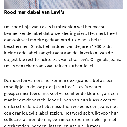
Rood merklabel van Levi's
Het rode lipje van Levi's is misschien wel het meest
kenmerkende label dat onze kleding siert. Het merk heeft
dan ook veel moeite gedaan om dit kleine label te
beschermen. Sinds het midden van de jaren 1930 is dit
kleine rode label aangebracht aan de linkerkant van de
opgestikte rechterachterzak van elke Levi's Originals jeans.
Het is een teken van kwaliteit en authenticiteit.
De meesten van ons herkennen deze
jeans label
als een
rood lipje. In de loop der jaren heeft Levi's echter
geëxperimenteerd met veel verschillende kleuren, als een
manier om de verschillende lijnen van hun klassiekers te
onderscheiden. Je hebt misschien weleens een jeans met
een oranje Levi's label gezien. Het werd gebruikt voor hun
collectie fashion denim, een meer experimentele lijn met
overhemden, hoeden, jassen, en natuurlijk meer