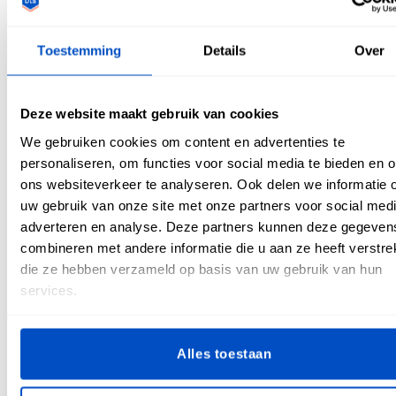
Sinds het begin zijn er vele versies van het ontwerp op de
bruine patch geweest, maar slechts één onderscheidt zich
Toestemming
Details
Over
van de rest. De allereerste Levi's lederen patch had een
geschreven verklaring als bewijs van de duurzaamheid en
kwaliteit van Levi's. In 1886 werd die patch echter
Deze website maakt gebruik van cookies
vervangen door één die meer herkenbaar was voor
iedereen. De patch wordt vandaag nog steeds het meeste
We gebruiken cookies om content en advertenties te
gebruikt. Het is een illustratie van twee paarden die de
personaliseren, om functies voor social media te bieden en 
sterkte van een jeans testen. In de loop der jaren zijn deze
ons websiteverkeer te analyseren. Ook delen we informatie 
patches aangepast door merken en kunstenaars zoals Lego,
uw gebruik van onze site met onze partners voor social medi
Hello Kitty, Mui Mui, en anderen waarmee Levi's heeft
adverteren en analyse. Deze partners kunnen deze gegeven
samengewerkt. Elk merk gaf zijn eigen persoonlijk tintje aan
combineren met andere informatie die u aan ze heeft verstrek
het label, maar toch met behoud van de essentie.
die ze hebben verzameld op basis van uw gebruik van hun
services.
Alles toestaan