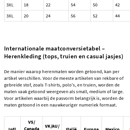
3XL
18
22
54
50
42
3XL
20
24
56
52
44
Internationale maatconversietabel –
Herenkleding (tops, truien en casual jasjes)
De manier waarop herenmaten worden getoond, kan per
artikel verschillen. Voor de meeste artikelen van rekbare of
gebreide stof, zoals T-shirts, polo's, en truien, worden de
maten vaak getoond weergeven als small, medium of large.
Voor artikelen waarbij de pasvorm belangrijk is, worden de
maten getoond in een nauwkeuriger numeriek formaat.
VS/
VK/AU/
Canada
Intl
Italië
Europa
Mexico