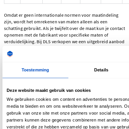
Omdat er geen internationale normen voor maatindeling
zijn, wordt het omrekenen van maten alleen als een
schatting gebruikt. Als je twijfelt over de maat kun je contact
opnemen met de fabrikant voor specifieke maten of
verduidelijking. Bij DLS verkopen we een uitgebreid aanbod
aan
maatlabels
voor alles wat je nodig hebt. Neem dus
zeker een kijkje!
Toestemming
Details
Deze website maakt gebruik van cookies
We gebruiken cookies om content en advertenties te personal
media te bieden en om ons websiteverkeer te analyseren. Oo
gebruik van onze site met onze partners voor social media,
partners kunnen deze gegevens combineren met andere infor
Over Nicole
verstrekt of die ze hebben verzameld op basis van uw gebru