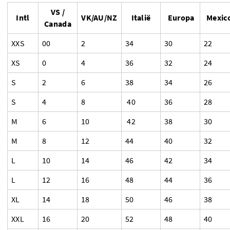
VS /
Intl
VK/AU/NZ
Italië
Europa
Mexic
Canada
XXS
00
2
34
30
22
XS
0
4
36
32
24
S
2
6
38
34
26
S
4
8
40
36
28
M
6
10
42
38
30
M
8
12
44
40
32
L
10
14
46
42
34
L
12
16
48
44
36
XL
14
18
50
46
38
XXL
16
20
52
48
40