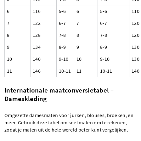
6
116
5-6
6
5-6
110
7
122
6-7
7
6-7
120
8
128
7-8
8
7-8
120
9
134
8-9
9
8-9
130
10
140
9-10
10
9-10
130
11
146
10-11
11
10-11
140
Internationale maatconversietabel –
Dameskleding
Omgezette damesmaten voor jurken, blouses, broeken, en
meer. Gebruik deze tabel om snel maten om te rekenen,
zodat je maten uit de hele wereld beter kunt vergelijken.