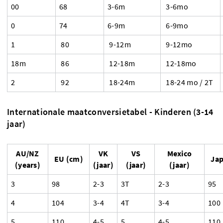
00
68
3-6m
3-6mo
0
74
6-9m
6-9mo
1
80
9-12m
9-12mo
18m
86
12-18m
12-18mo
2
92
18-24m
18-24 mo / 2T
Internationale maatconversietabel - Kinderen (3-14
jaar)
AU/NZ
VK
VS
Mexico
EU (cm)
Jap
(years)
(jaar)
(jaar)
(jaar)
3
98
2-3
3T
2-3
95
4
104
3-4
4T
3-4
100
5
110
4-5
5
4-5
110