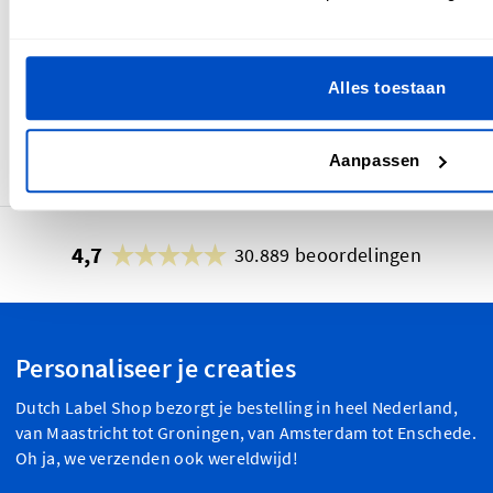
Nicole is een afgestudeerde modeontwerper en content
creator uit Berlijn. Ze is een typische millennial voor wie
Alles toestaan
brunchen een hobby is, iets waar ze zich overigens niet
voor schaamt. Als ze thuis of op haar werk niet aan het
naaien is, schrijft ze erover. En dat doet ze helemaal niet
Aanpassen
slecht.
4,7
30.889 beoordelingen
Personaliseer je creaties
Dutch Label Shop bezorgt je bestelling in heel Nederland,
van Maastricht tot Groningen, van Amsterdam tot Enschede.
Oh ja, we verzenden ook wereldwijd!