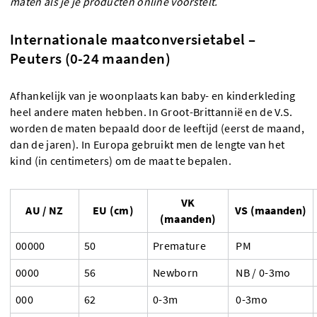
maten als je je producten online voorstelt.
Internationale maatconversietabel –
Peuters (0-24 maanden)
Afhankelijk van je woonplaats kan baby- en kinderkleding
heel andere maten hebben. In Groot-Brittannië en de V.S.
worden de maten bepaald door de leeftijd (eerst de maand,
dan de jaren). In Europa gebruikt men de lengte van het
kind (in centimeters) om de maat te bepalen.
VK
AU / NZ
EU (cm)
VS (maanden)
(maanden)
00000
50
Premature
PM
0000
56
Newborn
NB / 0-3mo
000
62
0-3m
0-3mo