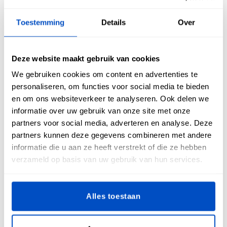
Tips om vinylstoffen klaar te maken voor je
Toestemming
Details
Over
project:
Deze website maakt gebruik van cookies
Gebruik een rolsnijder
We gebruiken cookies om content en advertenties te
personaliseren, om functies voor social media te bieden
Een rolsnijder werkt uitstekend met vinylstoffen en zal de
en om ons websiteverkeer te analyseren. Ook delen we
klus veel sneller klaren dan met een gewone schaar. Zorg er
wel voor dat je begint met een scherp mesje, want het wordt
informatie over uw gebruik van onze site met onze
snel bot.
partners voor social media, adverteren en analyse. Deze
partners kunnen deze gegevens combineren met andere
Gebruik geen spelden met vinylstoffen
informatie die u aan ze heeft verstrekt of die ze hebben
verzameld op basis van uw gebruik van hun services.
Spelden laten gaten achter in het vinyl. Gebruik dus een
alternatief zoals patroongewichtjes of bindclips om te
Alles toestaan
voorkomen dat de stof verschuift.
Kies een eenvoudig naaipatroon voor projecten met