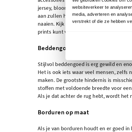
jersey, bloomers en slaapzakken zijn a
websiteverkeer te analyseren
media, adverteren en analys
aan zullen hebben. Ze zijn bovendien rel
verstrekt of die ze hebben v
naaien. Kijk in je plaatselijke stoffenwi
prints kunt vinden op katoenen jerseys, 
Beddengoed en bedlinnen
Stijlvol beddengoed is erg gewild en en
Het is ook iets waar veel mensen, zelfs 
maken. De grootste hindernis is misschi
stoffen met voldoende breedte voor een
Als je dat achter de rug hebt, wordt het
Borduren op maat
Als je van borduren houdt en er goed in