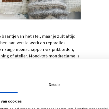
baantje van het stel, maar je zult altijd
ben aan verstelwerk en reparaties.
ke naaigemeenschappen via prikborden,
ning of atelier. Mond-tot-mondreclame is
e aan verstelwerk doen. Potentiële klanten
gen als ze goede dingen hebben gehoord
Details
 van cookies
 waardoor de markt voor babykleding en -
artikelen zoals dekens van muslin of
ent en advertenties te personaliseren, om functies voor social