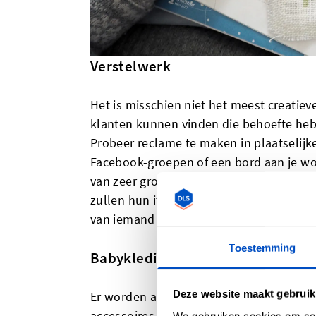
Verstelwerk
Het is misschien niet het meest creatieve 
klanten kunnen vinden die behoefte heb
Probeer reclame te maken in plaatselij
Facebook-groepen of een bord aan je wo
van zeer groot belang voor bedrijfjes di
zullen hun items namelijk sneller bren
van iemand die ze vertrouwen..
Toestemming
Babykleding en -accessoires
Deze website maakt gebruik
Er worden altijd nieuwe baby's geboren,
accessoires nooit stilstaat. Eenvoudige 
We gebruiken cookies om cont