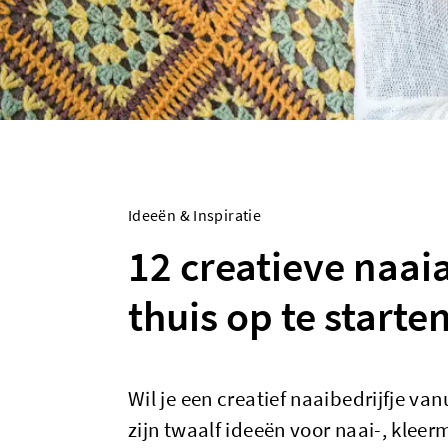
Ideeën & Inspiratie
12 creatieve naai
thuis op te starte
Wil je een creatief naaibedrijfje va
zijn twaalf ideeën voor naai-, klee