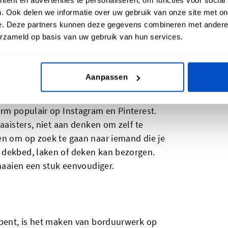
llemaal leuke geschenken waar ouders veel
. Ook delen we informatie over uw gebruik van onze site met on
e. Deze partners kunnen deze gegevens combineren met andere i
atief klein waardoor je ze snel kunt
erzameld op basis van uw gebruik van hun services.
nkel voor een babyafdeling waar je leuke
muslin of zelfs merinowol.
Aanpassen
orm populair op Instagram en Pinterest.
naaisters, niet aan denken om zelf te
en om op zoek te gaan naar iemand die je
 dekbed, laken of deken kan bezorgen.
 naaien een stuk eenvoudiger.
 bent, is het maken van borduurwerk op