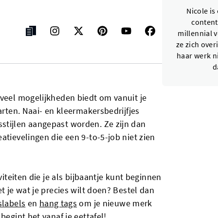
Nicole i
content 
millennial 
ze zich over
haar werk ni
d
 veel mogelijkheden biedt om vanuit je
arten. Naai- en kleermakersbedrijfjes
stijlen aangepast worden. Ze zijn dan
atievelingen die een 9-to-5-job niet zien
viteiten die je als bijbaantje kunt beginnen
t je wat je precies wilt doen? Bestel dan
labels
en
hang tags
om je nieuwe merk
begint het vanaf je eettafel!