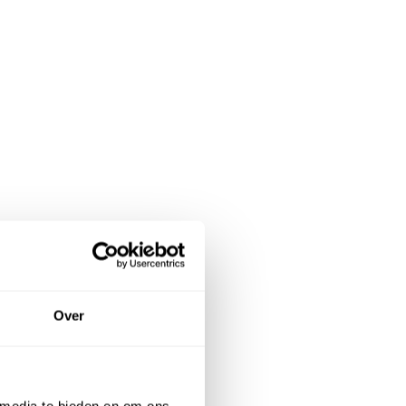
Over
 media te bieden en om ons