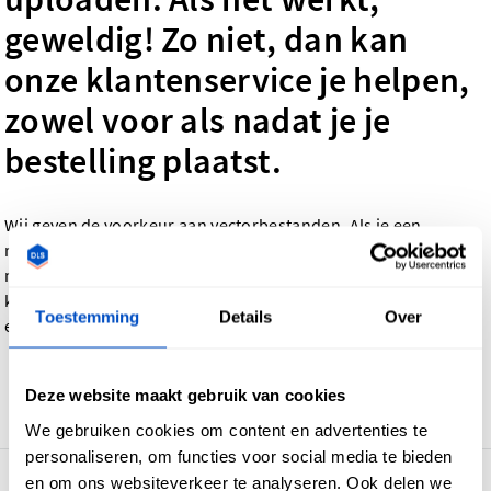
geweldig! Zo niet, dan kan
onze klantenservice je helpen,
zowel voor als nadat je je
bestelling plaatst.
Wij geven de voorkeur aan vectorbestanden. Als je een
rasterbestand hebt (bijvoorbeeld een JPEG), raden we een
minimale resolutie van 300 dpi (300 pixels per inch) aan. Zo
kunnen we ervoor zorgen dat jouw
geweven labels
,
hangtags
Toestemming
Details
Over
en
waslabels
er optimaal uitzien.
Deze website maakt gebruik van cookies
Ga terug
We gebruiken cookies om content en advertenties te
personaliseren, om functies voor social media te bieden
en om ons websiteverkeer te analyseren. Ook delen we