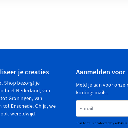
iseer je creaties
Aanmelden voor 
l Shop bezorgt je
Meld je aan voor onze 
 in heel Nederland, van
kortingsmails.
 tot Groningen, van
E-mailadres
tot Enschede. Oh ja, we
 ook wereldwijd!
This form is protected by reCAPT