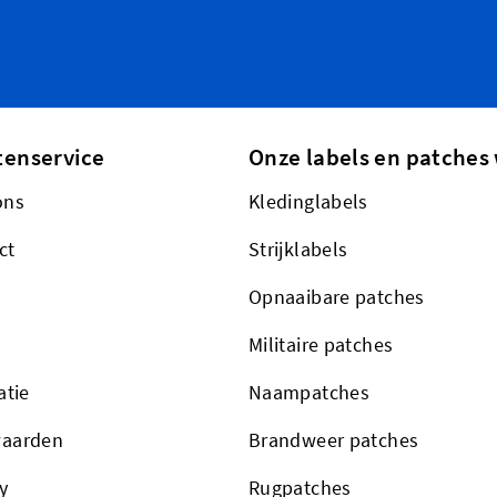
tenservice
Onze labels en patches 
ons
Kledinglabels
ct
Strijklabels
Opnaaibare patches
Militaire patches
atie
Naampatches
aarden
Brandweer patches
y
Rugpatches