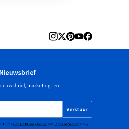
Nieuwsbrief
nieuwsbrief, marketing- en
Verstuur
CHA - the
Google Privacy Policy
and
Terms of Service
apply.