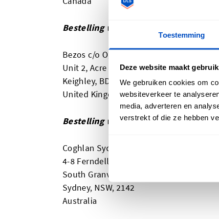
Canada
Bestelling was verzonden naar de UK
Toestemming
Bezos c/o Ogden Fulfilment Limited
Unit 2, Acre Park, Dalton Lane
Deze website maakt gebruik
Keighley, BD21 4JH
We gebruiken cookies om cont
United Kingdom
websiteverkeer te analyseren
media, adverteren en analys
verstrekt of die ze hebben v
Bestelling was verzonden naar Austra
Coghlan Sydney - DLS
4-8 Ferndell St
South Granville
Sydney, NSW, 2142
Australia