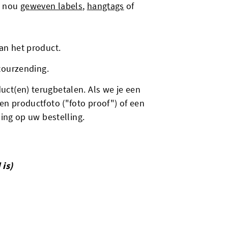
je nou
geweven labels
,
hangtags
of
an het product.
tourzending.
ct(en) terugbetalen. Als we je een
en productfoto ("foto proof") of een
ing op uw bestelling.
is)