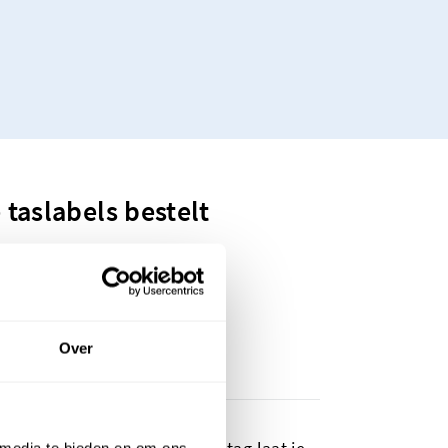
taslabels bestelt
Over
 media te bieden en om ons