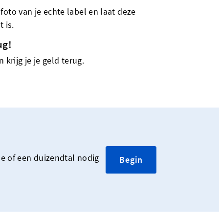
foto van je echte label en laat deze
 is.
ug!
 krijg je je geld terug.
le of een duizendtal nodig
Begin