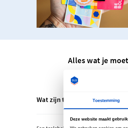
Alles wat je moe
Wat zijn taslabels en tastags?
Toestemming
Deze website maakt gebruik
We gebruiken cookies om cont