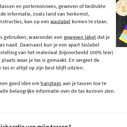
re tassen en portemonnees, geweven of bedrukte
gde informatie, zoals land van herkomst,
nstructies, kan op een
waslabel
komen te staan.
els gebruiken, waaronder een
geweven label
dat je
s naait. Daarnaast kun je een apart taslabel
telling van het materiaal (bijvoorbeeld 100% leer)
 plaats waar je tas is gemaakt. En vergeet de
as er altijd op zijn best blijft uitzien.
jd een goed idee om
hangtags
aan je tassen toe te
lle belangrijke informatie over de tas kunnen zien.
ijskaartje van mijn tassen?