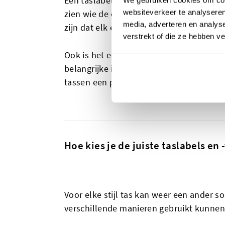
Een taslabel of -tag vind je aan de binne
websiteverkeer te analyseren
zien wie de ontwerper is, wat het merk is
media, adverteren en analys
zijn dat elk exemplaar is voorzien van e
verstrekt of die ze hebben v
Ook is het een goed idee om tijdens de 
belangrijke informatie kunnen zien, zoals
tassen een persoonlijk tintje.
Hoe kies je de juiste taslabels en 
Voor elke stijl tas kan weer een ander so
verschillende manieren gebruikt kunnen 