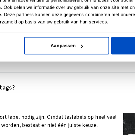
n- of buitenkant van elk soort tas, zoals een handtas of s
. Ook delen we informatie over uw gebruik van onze site met on
 en van wat voor materiaal de tas gemaakt is. Als je tass
e. Deze partners kunnen deze gegevens combineren met andere i
en merklabel, een waslabel en een made-in label.
erzameld op basis van uw gebruik van hun services.
verkoop een hangtag aan de buitenkant van de tas te bev
 de ontwerper en prijs. Met al deze taslabels vergroot je 
Aanpassen
-tags?
ort label nodig zijn. Omdat taslabels op heel veel
worden, bestaat er niet één juiste keuze.