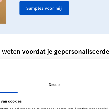
Samples voor mij
t weten voordat je gepersonaliseerde 
Details
 van cookies
ent en advertenties te personaliseren, om functies voor social