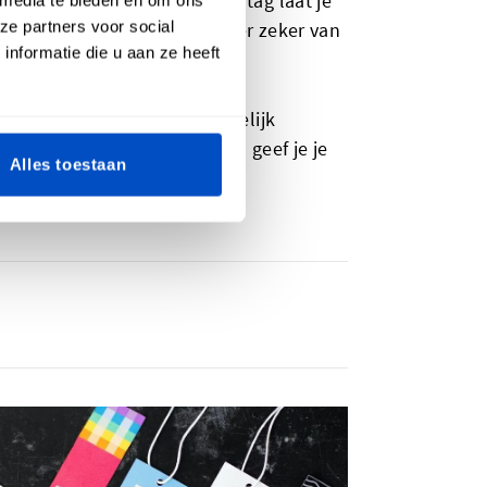
choudertas. Met een label of tag laat je
ze partners voor social
en maakt of verkoopt, wil je er zeker van
nformatie die u aan ze heeft
estigen, zodat klanten makkelijk
het vertrouwen in je merk en geef je je
Alles toestaan