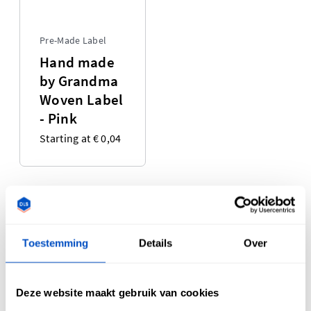
Pre-Made Label
Hand made
by Grandma
Woven Label
- Pink
Starting at € 0,04
We bieden een verscheidenheid aan kant-en-klare labels
die klaar zijn om naar u te worden verzonden. Onze selectie
van vooraf gemaakte labels omvat momenteel maatlabels,
Toestemming
Details
Over
Made-In labels en Pride labels! Onze kant-en-klare labels
zijn gemaakt met behulp van hetzelfde professionele
weefproces dat onze geweven labels zo opmerkelijk heeft
Deze website maakt gebruik van cookies
gemaakt. Onze selectie van kledinglabels is altijd in