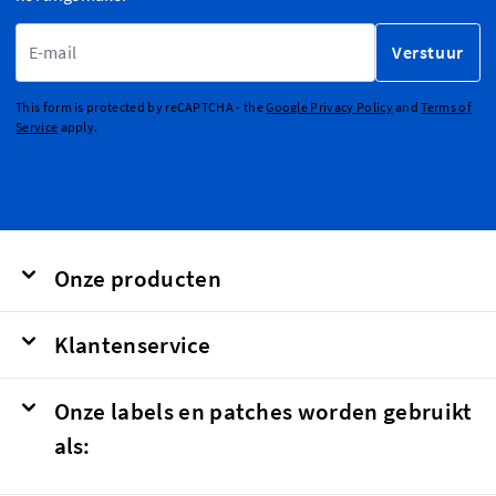
E-mailadres
Verstuur
This form is protected by reCAPTCHA - the
Google Privacy Policy
and
Terms of
Service
apply.
Onze producten
Klantenservice
Onze labels en patches worden gebruikt
als: