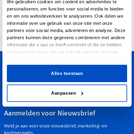
We gebruiken cookies om content en advertenties te
ontwikkeling, dus houd de nieuwe en spannende kant-en-
personaliseren, om functies voor social media te bieden
klare labels in de gaten die binnenkort verschijnen!
en om ons websiteverkeer te analyseren. Ook delen we
informatie over uw gebruik van onze site met onze
partners voor social media, adverteren en analyse. Deze
4,7
partners kunnen deze gegevens combineren met andere
30.888 beoordelingen
informatie die u aan ze heeft verstrekt of die ze hebben
verzameld op basis van uw gebruik van hun services.
Personaliseer je creaties
Alles toestaan
Dutch Label Shop bezorgt je bestelling in heel Nederland,
van Maastricht tot Groningen, van Amsterdam tot Enschede.
Aanpassen
Oh ja, we verzenden ook wereldwijd!
Aanmelden voor Nieuwsbrief
Meld je aan voor onze nieuwsbrief, marketing- en
kortingsmails.