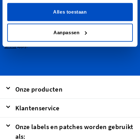
Meld je aan voor onze nieuwsbrief, marketing- en
kortingsmails.
Alles toestaan
E-mailadres
Verstuur
Aanpassen
This form is protected by reCAPTCHA - the
Google Privacy Policy
and
Terms of
Service
apply.
Onze producten
Klantenservice
Onze labels en patches worden gebruikt
als: