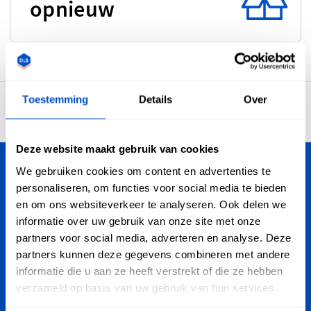
opnieuw
Toestemming
Details
Over
4,7
30.888 beoordelingen
Deze website maakt gebruik van cookies
We gebruiken cookies om content en advertenties te
Personaliseer je creaties
personaliseren, om functies voor social media te bieden
en om ons websiteverkeer te analyseren. Ook delen we
Dutch Label Shop bezorgt je bestelling in heel Nederland,
informatie over uw gebruik van onze site met onze
van Maastricht tot Groningen, van Amsterdam tot Enschede.
partners voor social media, adverteren en analyse. Deze
Oh ja, we verzenden ook wereldwijd!
partners kunnen deze gegevens combineren met andere
informatie die u aan ze heeft verstrekt of die ze hebben
Aanmelden voor Nieuwsbrief
verzameld op basis van uw gebruik van hun services.