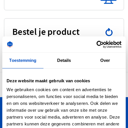
Bestel je product
opnieuw
Toestemming
Details
Over
Deze website maakt gebruik van cookies
4,7
30.905 beoordelingen
We gebruiken cookies om content en advertenties te
personaliseren, om functies voor social media te bieden
en om ons websiteverkeer te analyseren. Ook delen we
informatie over uw gebruik van onze site met onze
Personaliseer je creaties
partners voor social media, adverteren en analyse. Deze
partners kunnen deze gegevens combineren met andere
Dutch Label Shop bezorgt je bestelling in heel Nederland,