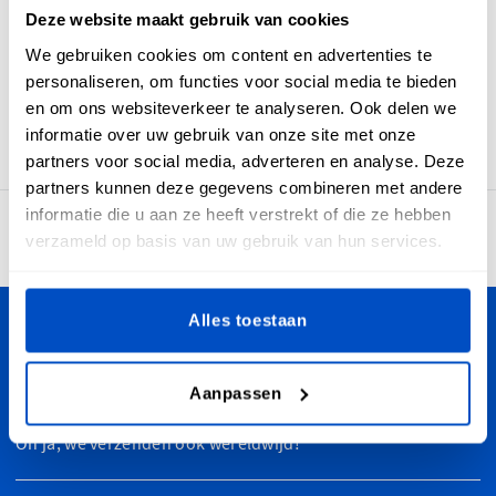
volgens hoogwaardige productiemethoden en
Deze website maakt gebruik van cookies
weefprocessen. Het resultaat zijn labels die er goed uitzien,
We gebruiken cookies om content en advertenties te
zacht aanvoelen en duurzaam zijn. 'Made-In Greece'-labels
personaliseren, om functies voor social media te bieden
hebben een horizontale middenvouw en een naadtoeslag
en om ons websiteverkeer te analyseren. Ook delen we
waardoor je ze moeiteloos in je stoffen items kunt naaien.
informatie over uw gebruik van onze site met onze
partners voor social media, adverteren en analyse. Deze
partners kunnen deze gegevens combineren met andere
informatie die u aan ze heeft verstrekt of die ze hebben
4,7
30.905 beoordelingen
verzameld op basis van uw gebruik van hun services.
Alles toestaan
Personaliseer je creaties
Dutch Label Shop bezorgt je bestelling in heel Nederland,
Aanpassen
van Maastricht tot Groningen, van Amsterdam tot Enschede.
Oh ja, we verzenden ook wereldwijd!