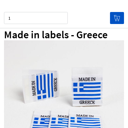
Aantal
Made in labels - Greece
€ 0,00
Prijs per label
De labels worden goedkoper hoe
meer je bestelt!