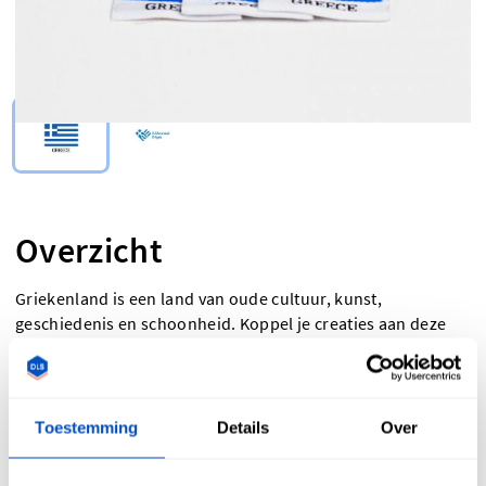
Select Type
Overzicht
Griekenland is een land van oude cultuur, kunst,
geschiedenis en schoonheid. Koppel je creaties aan deze
geschiedenis met onze 'Made-In Greece'-labels. De 'Made-In
Greece'-labels en labels van de Griekse vlag zijn uitermate
geschikt om je werk een Helleens tintje te geven. Ze zijn
perfect als je wat plaatselijke trots wilt tonen of als je om
Toestemming
Details
Over
wettelijke redenen moet aangeven waar je producten
gemaakt werden. 'Made-In Greece'-labels worden gemaakt