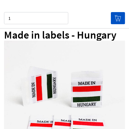
Aantal
Made in labels - Hungary
€ 0,00
Prijs per label
De labels worden goedkoper hoe
meer je bestelt!