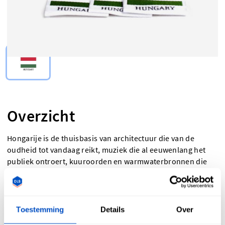
Select Type
Overzicht
Hongarije is de thuisbasis van architectuur die van de
oudheid tot vandaag reikt, muziek die al eeuwenlang het
publiek ontroert, kuuroorden en warmwaterbronnen die
lichaam en geest tot rust brengen en nog zoveel meer. Als je
een 'Made-In Hungary'-label of een label met de Hongaarse
vlag aan je producten toevoegt, koppel je ze aan deze
erfenis die duurzaamheid, schoonheid en comfort hoog in
Toestemming
Details
Over
het vaandel draagt. 'Made-In Hungary'-labels zijn een