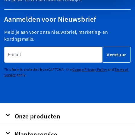
Aanmelden voor Nieuwsbrief
Meld je aan voor onze nieuwsbrief, marketing- en
kortingsmails.
E-mailadres
Verstuur
This form is protected by reCAPTCHA - the
Google Privacy Policy
and
Terms of
Service
apply.
Onze producten
Klantenservice