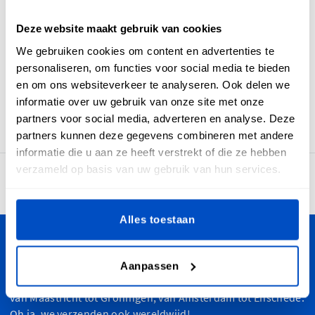
geweldige keuze voor wie trots is op zijn Hongaarse roots of
om wettelijke redenen een herkomstlabel moet toevoegen.
Deze website maakt gebruik van cookies
'Made-In Hungary'-labels worden met zorg geweven zodat
We gebruiken cookies om content en advertenties te
ze comfortabel en mooi zijn maar ook lang meegaan.
personaliseren, om functies voor social media te bieden
'Made-In Hungary'-labels hebben een horizontale
en om ons websiteverkeer te analyseren. Ook delen we
middenvouw en naadtoeslag waardoor je ze moeiteloos in
informatie over uw gebruik van onze site met onze
je stoffen items kunt naaien
partners voor social media, adverteren en analyse. Deze
partners kunnen deze gegevens combineren met andere
informatie die u aan ze heeft verstrekt of die ze hebben
verzameld op basis van uw gebruik van hun services.
4,7
30.911 beoordelingen
Alles toestaan
Personaliseer je creaties
Aanpassen
Dutch Label Shop bezorgt je bestelling in heel Nederland,
van Maastricht tot Groningen, van Amsterdam tot Enschede.
Oh ja, we verzenden ook wereldwijd!