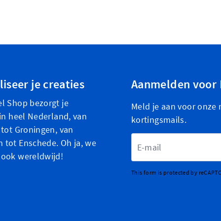
iseer je creaties
Aanmelden voor 
l Shop bezorgt je
Meld je aan voor onze 
 in heel Nederland, van
kortingsmails.
 tot Groningen, van
E-mailadres
tot Enschede. Oh ja, we
 ook wereldwijd!
This form is protected by reCAPT