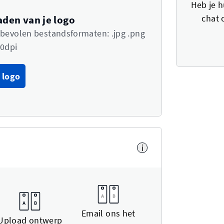
Heb je h
chat 
aden van je logo
nbevolen bestandsformaten: .jpg .png
0dpi
 logo
i
Email ons het
Upload ontwerp