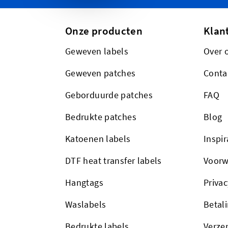
Onze producten
Klan
Geweven labels
Over 
Geweven patches
Conta
Geborduurde patches
FAQ
Bedrukte patches
Blog
Katoenen labels
Inspir
DTF heat transfer labels
Voorw
Hangtags
Privac
Waslabels
Betal
Bedrukte labels
Verze