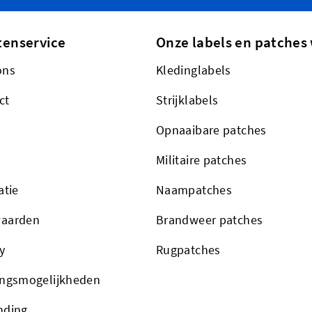
tenservice
Onze labels en patches 
ons
Kledinglabels
ct
Strijklabels
Opnaaibare patches
Militaire patches
atie
Naampatches
aarden
Brandweer patches
y
Rugpatches
ingsmogelijkheden
nding