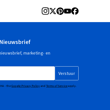
Nieuwsbrief
nieuwsbrief, marketing- en
Verstuur
CHA - the
Google Privacy Policy
and
Terms of Service
apply.