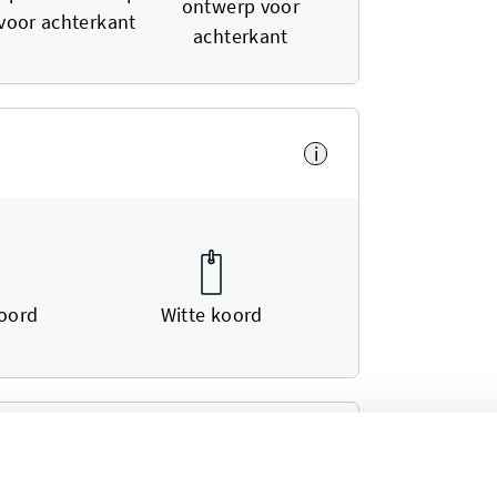
ontwerp voor
voor achterkant
achterkant
i
oord
Witte koord