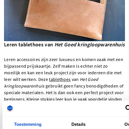
Leren tablethoes van
Het Goed kringloopwarenhuis
Leren accessoires zijn zeer luxueus en komen vaak met een
bijpassend prijskaartje. Zelf maken is echter niet zo
moeilijk en kan een leuk project zijn voor iedereen die met
leer wilt werken. Deze
tablethoes
van
Het Goed
kringloopwarenhuis
gebruikt geen fancy benodigdheden of
speciale materialen. Het is dan ook een perfect project voor
beginners. Kleine stukjes leer kun je vaak voordelig vinden
in handwerk- en speciaalzaken. Als je geen echt leer wilt
gebruiken, kun je ook kiezen voor niet-geweven stoffen
zoals vinyl of vegan leeralternatieven.
Toestemming
Details
O