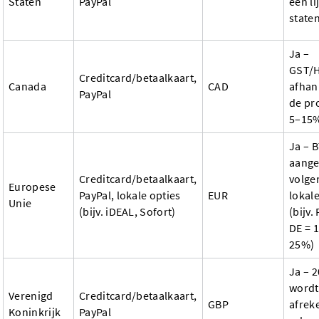
Staten
PayPal
een li
state
Ja –
GST/
Creditcard/betaalkaart,
Canada
CAD
afhan
PayPal
de pr
5–15
Ja – 
aang
Creditcard/betaalkaart,
volge
Europese
PayPal, lokale opties
EUR
lokale
Unie
(bijv. iDEAL, Sofort)
(bijv.
DE = 
25%)
Ja – 
wordt 
Verenigd
Creditcard/betaalkaart,
GBP
afrek
Koninkrijk
PayPal