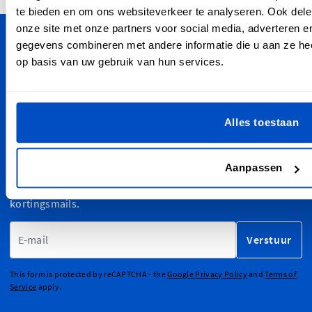
te bieden en om ons websiteverkeer te analyseren. Ook dele
onze site met onze partners voor social media, adverteren 
gegevens combineren met andere informatie die u aan ze hee
Personaliseer je creaties
op basis van uw gebruik van hun services.
Dutch Label Shop bezorgt je bestelling in heel België, van
het strand van Oostende tot de heuveltoppen in de
Ardennen. Oh ja, we verzenden ook wereldwijd!
Alles toestaan
Aanmelden voor Nieuwsbrief
Aanpassen
Meld je aan voor onze nieuwsbrief, marketing- en
kortingsmails.
E-mailadres
Verstuur
This form is protected by reCAPTCHA - the
Google Privacy Policy
and
Terms of
Service
apply.