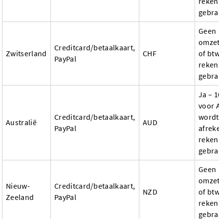
reken
gebra
Geen
omzet
Creditcard/betaalkaart,
Zwitserland
CHF
of btw
PayPal
reken
gebra
Ja – 
voor 
Creditcard/betaalkaart,
wordt 
Australië
AUD
PayPal
afrek
reken
gebra
Geen
omzet
Nieuw-
Creditcard/betaalkaart,
NZD
of btw
Zeeland
PayPal
reken
gebra