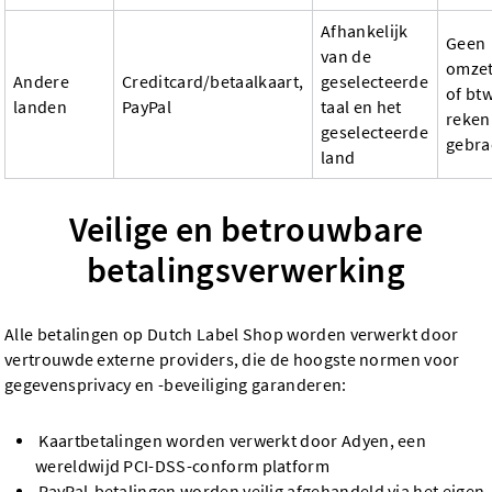
Afhankelijk
Geen
van de
omzet
Andere
Creditcard/betaalkaart,
geselecteerde
of btw
landen
PayPal
taal en het
reken
geselecteerde
gebra
land
Veilige en betrouwbare
betalingsverwerking
Alle betalingen op Dutch Label Shop worden verwerkt door
vertrouwde externe providers, die de hoogste normen voor
gegevensprivacy en -beveiliging garanderen:
Kaartbetalingen worden verwerkt door Adyen, een
wereldwijd PCI-DSS-conform platform
PayPal-betalingen worden veilig afgehandeld via het eigen