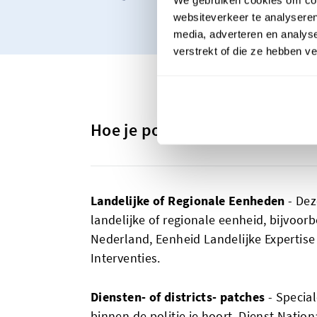
websiteverkeer te analyseren
media, adverteren en analys
verstrekt of die ze hebben v
Hoe je politie-patches kunt g
Landelijke of Regionale Eenheden
- De
landelijke of regionale eenheid, bijvo
Nederland, Eenheid Landelijke Expertise
Interventies.
Diensten- of districts- patches
- Specia
binnen de politie je hoort, Dienst Natio