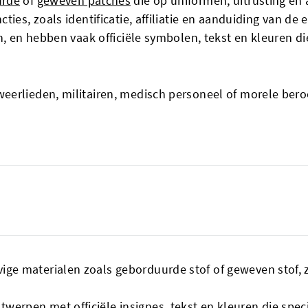
urde
of
geweven patches
die op uniformen, uitrusting e
ties, zoals identificatie, affiliatie en aanduiding van d
n, en hebben vaak officiële symbolen, tekst en kleuren di
eerlieden, militairen, medisch personeel of morele be
vige materialen zoals geborduurde stof of geweven stof,
erpen met officiële insignes, tekst en kleuren die specif