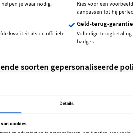
 helpen je waar nodig.
Kies voor een voorbeeld
aanpassen tot hij perfect
Geld-terug-garantie
e kwaliteit als de officiele
Volledige terugbetaling
badges.
ende soorten gepersonaliseerde poli
Details
or 5 geweven patches
product als een patch! Maak je eigen geweven patch - of 
 van cookies
t.
ent en advertenties te personaliseren, om functies voor social