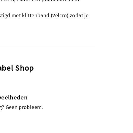
igd met klittenband (Velcro) zodat je
abel Shop
veelheden
ig? Geen probleem.