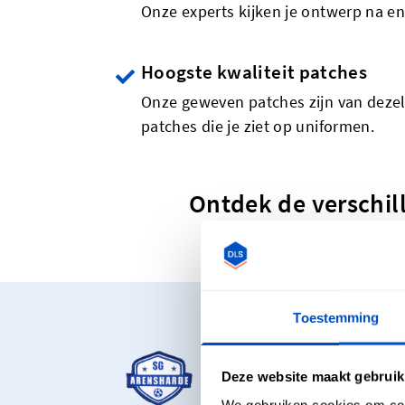
Onze experts kijken je ontwerp na en
Hoogste kwaliteit patches
Onze geweven patches zijn van dezelfd
patches die je ziet op uniformen.
Ontdek de verschill
Toestemming
Vanaf €33 vo
Ons meest populaire 
Deze website maakt gebruik
duizendtal nodig heb
We gebruiken cookies om cont