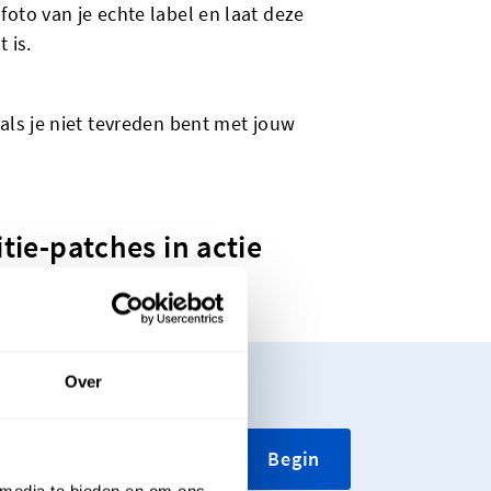
foto van je echte label en laat deze
 is.
 als je niet tevreden bent met jouw
tie-patches in actie
Over
je er nu enkele of een
Begin
 media te bieden en om ons