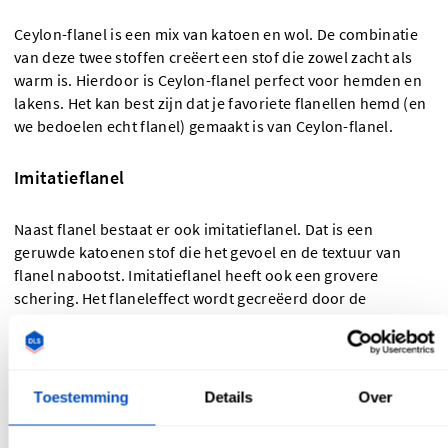
Ceylon-flanel is een mix van katoen en wol. De combinatie
van deze twee stoffen creëert een stof die zowel zacht als
warm is. Hierdoor is Ceylon-flanel perfect voor hemden en
lakens. Het kan best zijn dat je favoriete flanellen hemd (en
we bedoelen echt flanel) gemaakt is van Ceylon-flanel.
Imitatieflanel
Naast flanel bestaat er ook imitatieflanel. Dat is een
geruwde katoenen stof die het gevoel en de textuur van
flanel nabootst. Imitatieflanel heeft ook een grovere
schering. Het flaneleffect wordt gecreëerd door de
inslagzijde van de stof te ruwen, door de stof te rekken en
op te tillen. Imitatieflanel wordt vaak gebruikt in
slaapkleding, kussens en beddengoed.
Toestemming
Details
Over