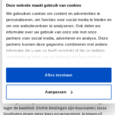
Deze website maakt gebruik van cookies
We gebruiken cookies om content en advertenties te
personaliseren, om functies voor social media te bieden en
om ons websiteverkeer te analyseren. Ook delen we
informatie over uw gebruik van onze site met onze
partners voor social media, adverteren en analyse. Deze
partners kunnen deze gegevens combineren met andere
informatie die u aan ze heeft verstrekt of die ze hebben
verzameld op basis van uw gebruik van hun services.
Het juiste flanel voor je project
Alles toestaan
Kwaliteit telt. Flanel mag dan wel minder opvallend en
soberder zijn in vergelijking met opvallend satijn of luxueus
leer, dat wil niet zeggen dat je aan kwaliteit inboet als je met
Aanpassen
flanel werkt. We hebben het al vaak gezegd: hoe dichter de
binding, hoe hoger de kwaliteit. Hoe losser de binding, hoe
lager de kwaliteit. Dichte bindingen zijn duurzamer; losse
bindingen geven meer kans op vervorming, krimpen of