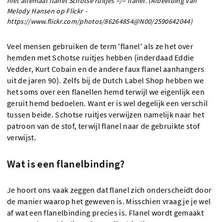
niet allemaal flanel Schotse ruitjes =/= flanel. (Afbeelding van
Melody Hansen op Flickr -
https://www.flickr.com/photos/86264854@N00/2590642044)
Veel mensen gebruiken de term 'flanel' als ze het over
hemden met Schotse ruitjes hebben (inderdaad Eddie
Vedder, Kurt Cobain en de andere faux flanel aanhangers
uit de jaren 90). Zelfs bij de Dutch Label Shop hebben we
het soms over een flanellen hemd terwijl we eigenlijk een
geruit hemd bedoelen. Want er is wel degelijk een verschil
tussen beide. Schotse ruitjes verwijzen namelijk naar het
patroon van de stof, terwijl flanel naar de gebruikte stof
verwijst.
Wat is een flanelbinding?
Je hoort ons vaak zeggen dat flanel zich onderscheidt door
de manier waarop het geweven is. Misschien vraag je je wel
af wat een flanelbinding precies is. Flanel wordt gemaakt