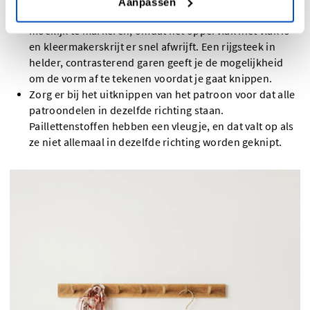
Aanpassen
voordat je het uitknipt. Stoffen met pailletten zijn
moeilijk te markeren, omdat het oppervlak niet vlak is
en kleermakerskrijt er snel afwrijft. Een rijgsteek in
helder, contrasterend garen geeft je de mogelijkheid
om de vorm af te tekenen voordat je gaat knippen.
Zorg er bij het uitknippen van het patroon voor dat alle
patroondelen in dezelfde richting staan.
Paillettenstoffen hebben een vleugje, en dat valt op als
ze niet allemaal in dezelfde richting worden geknipt.