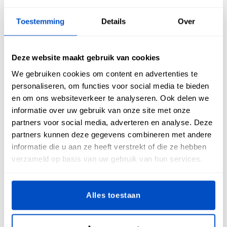
Toestemming
Details
Over
Hoe knip je paillettenstoffen?
Deze website maakt gebruik van cookies
In tegenstelling tot de meeste stoffen zijn paillettenstoffen
soms wat moeilijker te knippen. Ze zijn warrig, met
We gebruiken cookies om content en advertenties te
pailletten op allerlei plekken, waardoor ze niet echt
personaliseren, om functies voor social media te bieden
vriendelijk zijn voor je favoriete schaar. Als je je
en om ons websiteverkeer te analyseren. Ook delen we
paillettenstof klaar gaat maken om te knippen, zijn er een
informatie over uw gebruik van onze site met onze
paar dingen die je kunt doen om het jezelf makkelijker te
partners voor social media, adverteren en analyse. Deze
maken.
partners kunnen deze gegevens combineren met andere
informatie die u aan ze heeft verstrekt of die ze hebben
Kies voor een eenvoudige vorm voor je kledingstuk of
verzameld op basis van uw gebruik van hun services.
item. Vermijd patronen met coupenaden, plooitjes en
stijllijnen of panelen. Ze zorgen namelijk voor extra
kniplijnen en maken het moeilijker om een nette
Alles toestaan
afwerking te krijgen tijdens het naaien. Eenvoud siert in
dit geval!
Gebruik een rijgsteek om je patroon te omlijnen