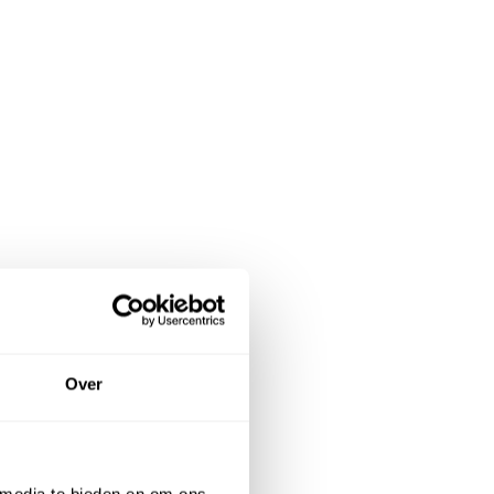
Over
 media te bieden en om ons