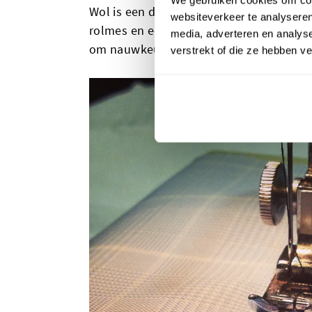
Wol is een dikkere stof. Gebruik bij het
websiteverkeer te analyseren
rolmes en een snijmat zijn ideaal om rec
media, adverteren en analys
om nauwkeuriger en netter te knippen.
verstrekt of die ze hebben v