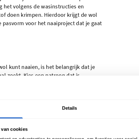
og het volgens de wasinstructies en
stof doen krimpen. Hierdoor krijgt de wol
te pasvorm voor het naaiproject dat je gaat
wol kunt naaien, is het belangrijk dat je
aal zoekt. Kies een patroon dat is
. Wol is niet altijd een volumineuze
ken maken met fijnere wollen stoffen. Je
or wollen jassen en gebruikmaken van een
Details
r snijden
 van cookies
ent en advertenties te personaliseren, om functies voor social