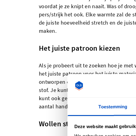
voordat je ze knipt en naait. Was of dro
pers/strijk het ook. Elke warmte zal de 
de juiste hoeveelheid stretch en de juis
maken.
Het juiste patroon kiezen
Als je probeert uit te zoeken hoe je met 
het juiste patroon voor het juiste materi
ontworpen om met wol te worden gemaakt
stof. Je kunt ook broeken, rokken en jur
kunt ook geweldige patronen vinden vo
aantal handige voeringtechnieken.
Toestemming
Wollen stof op de juiste manie
Deze website maakt gebruik
We gebruiken cookies om cont