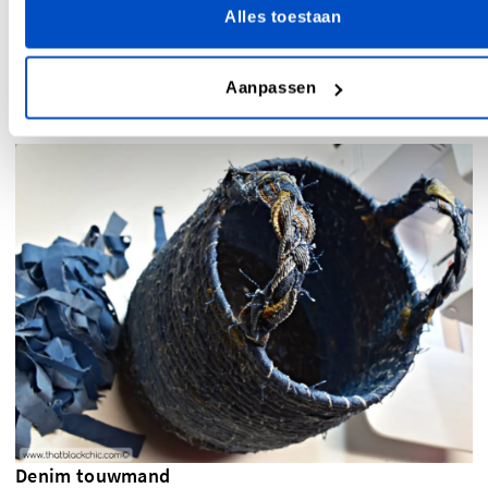
Probeer dan zeker eens deze
denim walvis
(zie foto) van de
Alles toestaan
blog Valaan Villapaita. Je gaat er helemaal weg van zijn.
Denim wordt hier pefect gebruikt om een leuk geschenk
voor elk kind te creëren. Houden ze niet zo van walvissen?
Aanpassen
Dan ontwerp je toch gewoon een ander dier!
Denim touwmand