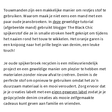
Touwmanden zijn een makkelijke manier om restjes stof te
gebruiken. Waarom maak je niet eens een mand met een
paar oude jeansbroeken. In
deze
geweldige tutorial
(afgebeelde mand) gebruikt blogger The Black Chic
spijkerstof die ze in smalle stroken heeft geknipt om tijdens
het naaien rond het touw te wikkelen. Het oranje garen is
een knipoog naar het prille begin van denim, een leuke
touch!
Je oude spijkerbroek recyclen is een milieuvriendelijk
project en een geweldige manier om plezier te hebben met
materialen zonder nieuw afval te creëren. Denim is de
perfecte stof om opnieuw te gebruiken omdat het zo'n
duurzaam materiaal is en mooi veroudert. Zorg ervoor dat
je je creaties labelt met een
eigen geweven label
zodat je je
geüpcyclede denim creaties als mooie zelfgemaakte
cadeaus kunt geven aan familie en vrienden.