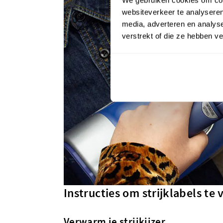
websiteverkeer te analyseren
media, adverteren en analys
verstrekt of die ze hebben v
Instructies om strijklabels te
Verwarm je strijkijzer