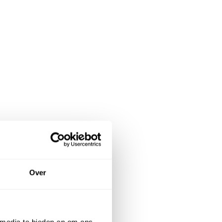
Over
 media te bieden en om ons