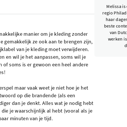
Melissa is
regio Philad
haar dagen
beste conte
van Dutc
emakkelijke manier om je kleding zonder
werken is
e gemakkelijk ze ook aan te brengen zijn,
d
klabel van je kleding moet verwijderen.
en en wil je het aanpassen, soms wil je
n of soms is er gewoon een heel andere
es!
spel maar vaak weet je niet hoe je het
antwoord op die brandende (als een
udiger dan je denkt. Alles wat je nodig hebt
ie je waarschijnlijk al hebt (vooral als je
aar minuten van je tijd.