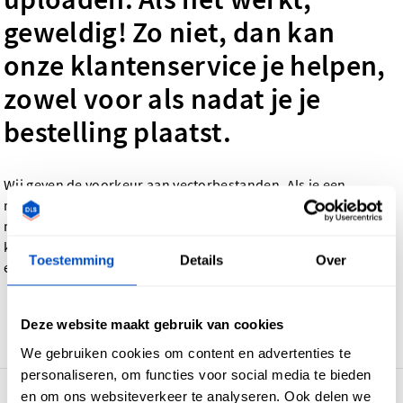
geweldig! Zo niet, dan kan
onze klantenservice je helpen,
zowel voor als nadat je je
bestelling plaatst.
Wij geven de voorkeur aan vectorbestanden. Als je een
rasterbestand hebt (bijvoorbeeld een JPEG), raden we een
minimale resolutie van 300 dpi (300 pixels per inch) aan. Zo
kunnen we ervoor zorgen dat jouw
geweven labels
,
hangtags
Toestemming
Details
Over
en
waslabels
er optimaal uitzien.
Deze website maakt gebruik van cookies
Ga terug
We gebruiken cookies om content en advertenties te
personaliseren, om functies voor social media te bieden
en om ons websiteverkeer te analyseren. Ook delen we