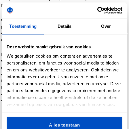
mogelijk.
Onze producten worden vervaardigd in China. De
geproduceerde goederen worden verzonden naar onze
Toestemming
Details
Over
distributiecentra in Philadelphia, Amsterdam, Londen, Ontario
en Sydney, afhankelijk van de eindbestemming van het pakket.
Deze website maakt gebruik van cookies
De internationale luchtvracht wordt helaas beïnvloed door de
We gebruiken cookies om content en advertenties te
wereldwijde toeleveringsproblemen die in 2020 begonnen met
personaliseren, om functies voor social media te bieden
de uitbraak van de COVID-crisis. Hoewel onze fabriek volledig
en om ons websiteverkeer te analyseren. Ook delen we
operationeel is en er geen gevolgen van ondervindt, krijgen
informatie over uw gebruik van onze site met onze
internationale luchtkoeriers soms te maken met vertragingen
partners voor social media, adverteren en analyse. Deze
bij het vervoer van onze producten vanuit China naar onze
partners kunnen deze gegevens combineren met andere
distributiecentra. We hebben helaas geen invloed op die
informatie die u aan ze heeft verstrekt of die ze hebben
vertragingen.
verzameld op basis van uw gebruik van hun services.
Ga terug
Alles toestaan