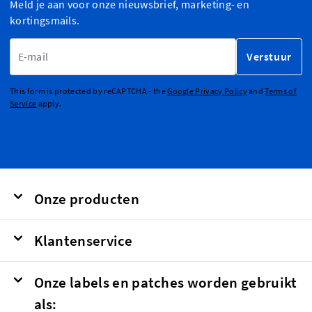
Meld je aan voor onze nieuwsbrief, marketing- en
kortingsmails.
E-mailadres
Verstuur
This form is protected by reCAPTCHA - the
Google Privacy Policy
and
Terms of
Service
apply.
Onze producten
Klantenservice
Onze labels en patches worden gebruikt
als: