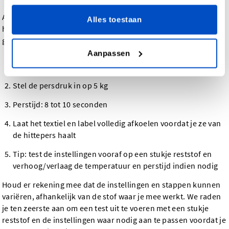
Als je de DTF Heat Transfer Labels aanbrengt met een
Alles toestaan
hittepers, adviseren we je de onderstaande instellingen te
gebruiken.
Aanpassen
Stel de temperatuur in tussen de 130 ºC en 150 ºC
Stel de persdruk in op 5 kg
Perstijd: 8 tot 10 seconden
Laat het textiel en label volledig afkoelen voordat je ze van
de hittepers haalt
Tip: test de instellingen vooraf op een stukje reststof en
verhoog/verlaag de temperatuur en perstijd indien nodig
Houd er rekening mee dat de instellingen en stappen kunnen
variëren, afhankelijk van de stof waar je mee werkt. We raden
je ten zeerste aan om een test uit te voeren met een stukje
reststof en de instellingen waar nodig aan te passen voordat je