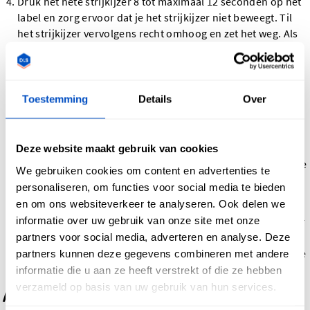
Druk het hete strijkijzer 8 tot maximaal 12 seconden op het
label en zorg ervoor dat je het strijkijzer niet beweegt. Til
het strijkijzer vervolgens recht omhoog en zet het weg. Als
je delen van het label hebt gemist, herhaal deze stap dan
totdat het hele ontwerp vastzit.
Laat het label en de stof helemaal afkoelen voordat je de
Toestemming
Details
Over
stof beweegt, idealiter één tot twee minuten. Door het te
laten afkoelen, hecht het label goed aan de stof.
Zodra het label is afgekoeld, trek je de DTF-folie er
Deze website maakt gebruik van cookies
voorzichtig af. Als een deel van het ontwerp toch nog aan de
We gebruiken cookies om content en advertenties te
folie vastzit, breng je de folie opnieuw aan en herhaal je
personaliseren, om functies voor social media te bieden
stappen 3 – 5.
en om ons websiteverkeer te analyseren. Ook delen we
informatie over uw gebruik van onze site met onze
Hierna ben je klaar! We adviseren om het DTF Heat Transfer
partners voor social media, adverteren en analyse. Deze
Labels de eerste 24 uur niet te wassen of nat te laten
partners kunnen deze gegevens combineren met andere
worden, zodat de lijm de kans krijgt zich goed aan de stof te
hechten.
informatie die u aan ze heeft verstrekt of die ze hebben
verzameld op basis van uw gebruik van hun services.
Aanbrengen met een hittepers