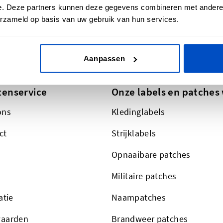
e. Deze partners kunnen deze gegevens combineren met andere i
This form is protected by reCAPT
erzameld op basis van uw gebruik van hun services.
Aanpassen
tenservice
Onze labels en patches 
ons
Kledinglabels
ct
Strijklabels
Opnaaibare patches
Militaire patches
atie
Naampatches
aarden
Brandweer patches