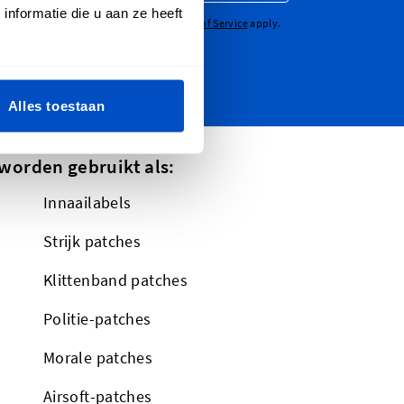
nformatie die u aan ze heeft
CHA - the
Google Privacy Policy
and
Terms of Service
apply.
Alles toestaan
worden gebruikt als:
Innaailabels
Strijk patches
Klittenband patches
Politie-patches
Morale patches
Airsoft-patches