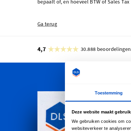
bepaalt of, en hoeveel BTW of Sales Tax
Ga terug
4,7
30.888 beoordelingen
Personal
Toestemming
Dutch Labe
bestelling 
Deze website maakt gebruik
strand van
heuveltopp
We gebruiken cookies om cont
we verzen
websiteverkeer te analyseren