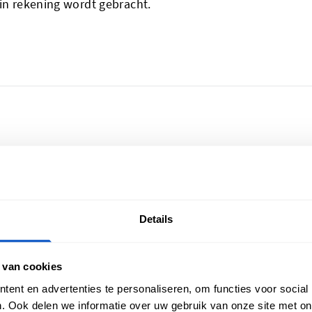
 in rekening wordt gebracht.
iseer je creaties
Aanmelden voor 
Details
l Shop bezorgt je
Meld je aan voor onze 
in heel België, van het
kortingsmails.
 van cookies
 Oostende tot de
E-mailadres
en in de Ardennen. Oh ja,
ent en advertenties te personaliseren, om functies voor social
den ook wereldwijd!
. Ook delen we informatie over uw gebruik van onze site met on