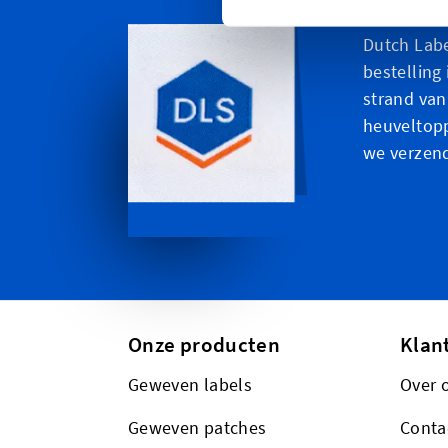
Personal
Dutch Labe
bestelling 
strand van
heuveltopp
we verzen
Onze producten
Klan
Geweven labels
Over 
Geweven patches
Conta