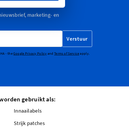
Nieuwsbrief
nieuwsbrief, marketing- en
Verstuur
CHA - the
Google Privacy Policy
and
Terms of Service
apply.
worden gebruikt als:
Innaailabels
Strijk patches