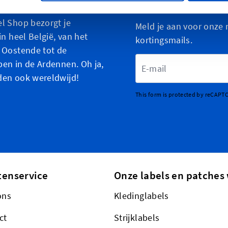
iseer je creaties
Aanmelden voor 
l Shop bezorgt je
Meld je aan voor onze 
in heel België, van het
kortingsmails.
 Oostende tot de
E-mailadres
en in de Ardennen. Oh ja,
den ook wereldwijd!
This form is protected by reCAPT
tenservice
Onze labels en patches 
ons
Kledinglabels
ct
Strijklabels